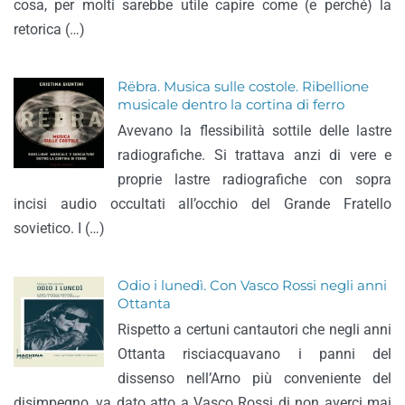
cosa, per molti sarebbe utile capire come (e perché) la
retorica (…)
Rëbra. Musica sulle costole. Ribellione
musicale dentro la cortina di ferro
Avevano la flessibilità sottile delle lastre
radiografiche. Si trattava anzi di vere e
proprie lastre radiografiche con sopra
incisi audio occultati all’occhio del Grande Fratello
sovietico. I (…)
Odio i lunedì. Con Vasco Rossi negli anni
Ottanta
Rispetto a certuni cantautori che negli anni
Ottanta risciacquavano i panni del
dissenso nell’Arno più conveniente del
disimpegno, va dato atto a Vasco Rossi di non averci mai