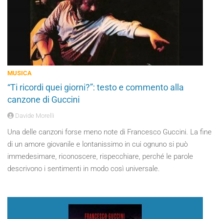
MUSICA
“Ti ricordi quei giorni?”: testo e commento alla
canzone di Guccini
Davide Morelli
Una delle canzoni forse meno note di Francesco Guccini. La fine
di un amore giovanile e lontanissimo in cui ognuno si può
immedesimare, riconoscere, rispecchiare, perché le parole
descrivono i sentimenti in modo così universale.