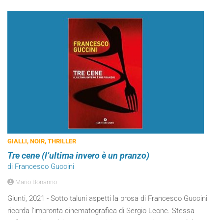
GIALLI, NOIR, THRILLER
Tre cene (l’ultima invero è un pranzo)
di Francesco Guccini
Mario Bonanno
Giunti, 2021 - Sotto taluni aspetti la prosa di Francesco Guccini
ricorda l’impronta cinematografica di Sergio Leone. Stessa