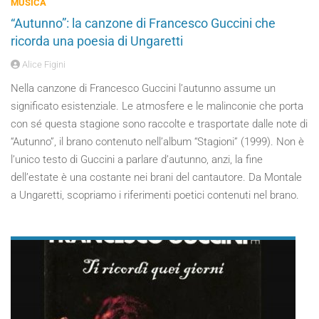
MUSICA
“Autunno”: la canzone di Francesco Guccini che
ricorda una poesia di Ungaretti
Alice Figini
Nella canzone di Francesco Guccini l’autunno assume un
significato esistenziale. Le atmosfere e le malinconie che porta
con sé questa stagione sono raccolte e trasportate dalle note di
“Autunno”, il brano contenuto nell’album “Stagioni” (1999). Non è
l’unico testo di Guccini a parlare d’autunno, anzi, la fine
dell’estate è una costante nei brani del cantautore. Da Montale
a Ungaretti, scopriamo i riferimenti poetici contenuti nel brano.