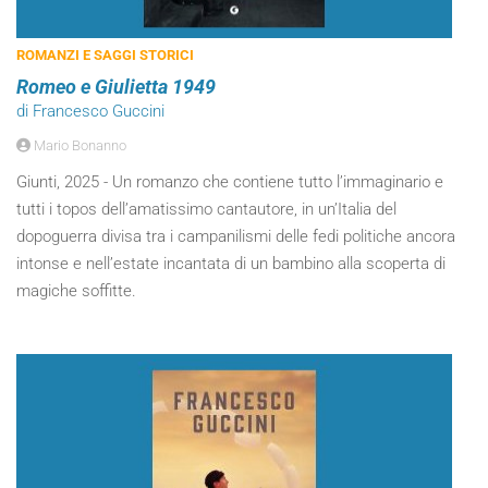
ROMANZI E SAGGI STORICI
Romeo e Giulietta 1949
di Francesco Guccini
Mario Bonanno
Giunti, 2025 - Un romanzo che contiene tutto l’immaginario e
tutti i topos dell’amatissimo cantautore, in un’Italia del
dopoguerra divisa tra i campanilismi delle fedi politiche ancora
intonse e nell’estate incantata di un bambino alla scoperta di
magiche soffitte.