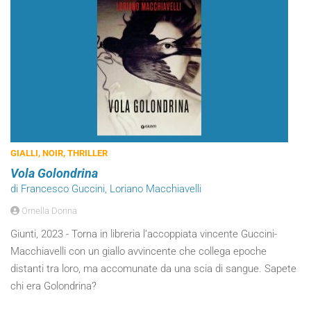
GIALLI, NOIR, THRILLER
Vola Golondrina
di Francesco Guccini, Loriano Macchiavelli
Ornella Donna
Giunti, 2023 - Torna in libreria l’accoppiata vincente Guccini-
Macchiavelli con un giallo avvincente che collega epoche
distanti tra loro, ma accomunate da una scia di sangue. Sapete
chi era Golondrina?