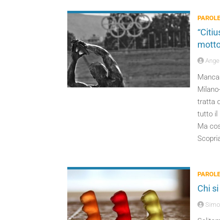
PAROLE
“Citiu
motto
Angel
Mancano
Milano-
tratta 
tutto i
Ma cos
Scopri
PAROLE
Chi si
Simo