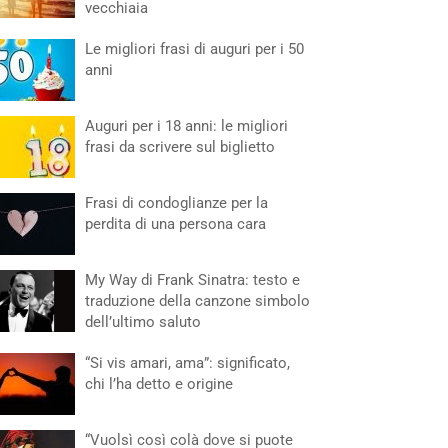
vecchiaia
Le migliori frasi di auguri per i 50
anni
Auguri per i 18 anni: le migliori
frasi da scrivere sul biglietto
Frasi di condoglianze per la
perdita di una persona cara
My Way di Frank Sinatra: testo e
traduzione della canzone simbolo
dell’ultimo saluto
“Si vis amari, ama”: significato,
chi l’ha detto e origine
“Vuolsì così colà dove si puote