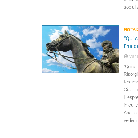
sociali
FESTA 
“Qui s
l’ha d
Maria
“Qui si
Risorg
testimo
Giusep
L’espr
in cui 
Analizz
vediamo