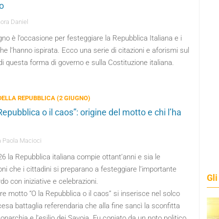
o
ora Daniel
ugno è l’occasione per festeggiare la Repubblica Italiana e i
che l’hanno ispirata. Ecco una serie di citazioni e aforismi sul
di questa forma di governo e sulla Costituzione italiana.
DELLA REPUBBLICA (2 GIUGNO)
Repubblica o il caos”: origine del motto e chi l’ha
 Paola Macioci
6 la Repubblica italiana compie ottant’anni e sia le
ioni che i cittadini si preparano a festeggiare l’importante
Gli
do con iniziative e celebrazioni.
bre motto “O la Repubblica o il caos” si inserisce nel solco
cesa battaglia referendaria che alla fine sancì la sconfitta
onarchia e l’esilio dei Savoia. Fu coniato da un noto politico