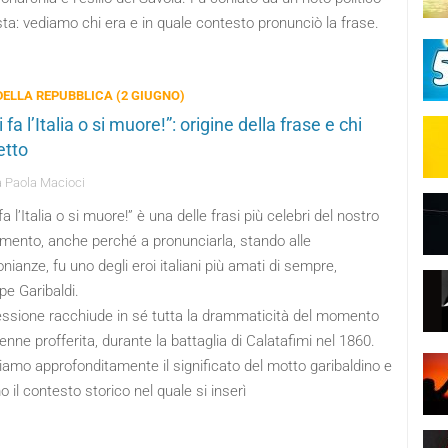
sta: vediamo chi era e in quale contesto pronunciò la frase.
DELLA REPUBBLICA (2 GIUGNO)
i fa l’Italia o si muore!”: origine della frase e chi
etto
 Paola Macioci
 fa l’Italia o si muore!” è una delle frasi più celebri del nostro
imento, anche perché a pronunciarla, stando alle
nianze, fu uno degli eroi italiani più amati di sempre,
pe Garibaldi.
essione racchiude in sé tutta la drammaticità del momento
venne profferita, durante la battaglia di Calatafimi nel 1860.
iamo approfonditamente il significato del motto garibaldino e
 il contesto storico nel quale si inserì