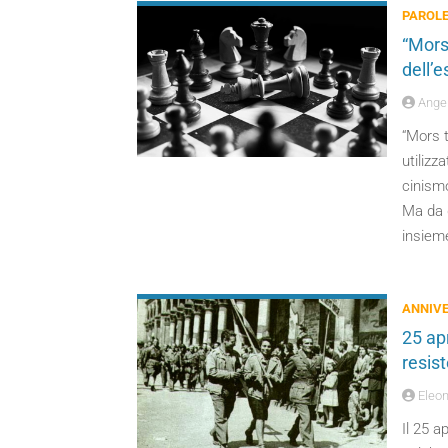
PAROLE
“Mors 
dell’e
Angel
“Mors 
utilizz
cinismo
Ma da 
insiem
ANNIVE
25 apr
resis
Eleon
Il 25 a