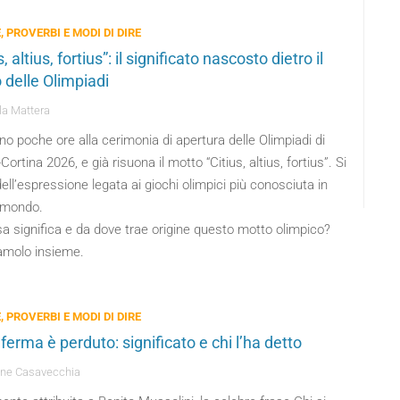
, PROVERBI E MODI DI DIRE
s, altius, fortius”: il significato nascosto dietro il
 delle Olimpiadi
a Mattera
 poche ore alla cerimonia di apertura delle Olimpiadi di
Cortina 2026, e già risuona il motto “Citius, altius, fortius”. Si
dell’espressione legata ai giochi olimpici più conosciuta in
l mondo.
a significa e da dove trae origine questo motto olimpico?
amolo insieme.
, PROVERBI E MODI DI DIRE
 ferma è perduto: significato e chi l’ha detto
ne Casavecchia