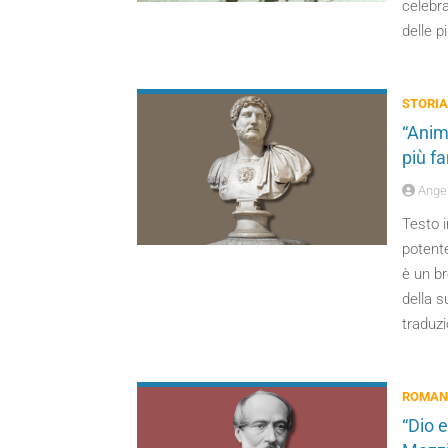
celebra
delle p
STORIA
“Anim
più f
Angel
Testo i
potente
è un br
della 
traduzi
ROMANZ
“Dio e