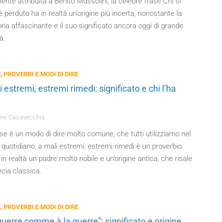
ente attribuita a Benito Mussolini, la celebre frase Chi si
 perduto ha in realtà un’origine più incerta, nonostante la
ria affascinante e il suo significato ancora oggi di grande
à.
, PROVERBI E MODI DI DIRE
 estremi, estremi rimedi: significato e chi l’ha
ne Casavecchia
e è un modo di dire molto comune, che tutti utilizziamo nel
 quotidiano, a mali estremi, estremi rimedi è un proverbio
in realtà un padre molto nobile e un’origine antica, che risale
ecia classica.
, PROVERBI E MODI DI DIRE
guerre comme à la guerre”: significato e origine