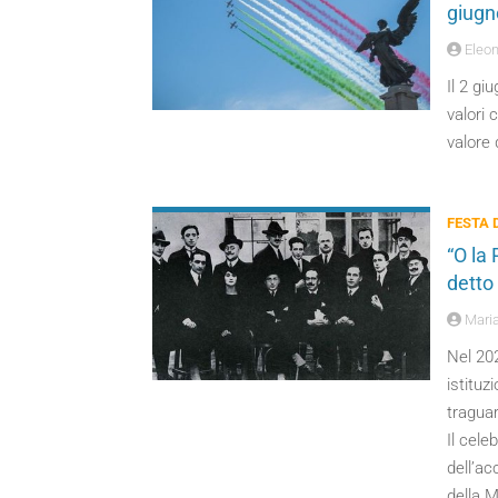
giugn
Eleon
Il 2 gi
valori 
valore 
FESTA 
“O la 
detto
Maria
Nel 202
istituz
traguar
Il cele
dell’ac
della M