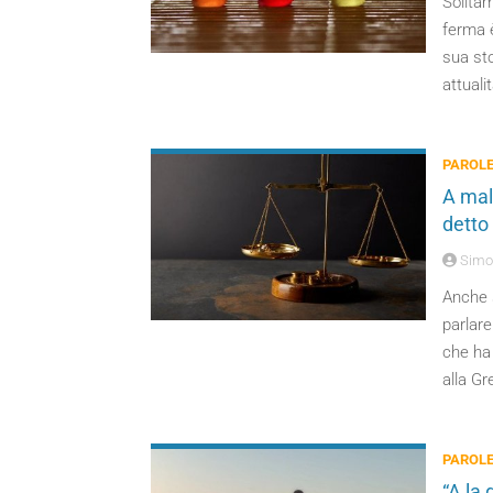
Solitam
ferma è
sua sto
attualit
PAROLE
A mali
detto
Simo
Anche s
parlare
che ha 
alla Gr
PAROLE
“A la 