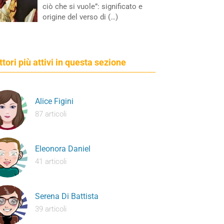
ciò che si vuole”: significato e
origine del verso di (…)
ettori più attivi in questa sezione
Alice Figini
87 articoli
Eleonora Daniel
41 articoli
Serena Di Battista
39 articoli