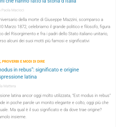
i che hanno fatto la storia d’Italia
 Paola Macioci
nniversario della morte di Giuseppe Mazzini, scomparso a
 10 Marzo 1872, celebriamo il grande politico e filosofo, figura
co del Risorgimento e fra i padri dello Stato italiano unitario,
rso alcuni dei suoi motti più famosi e significativi
, PROVERBI E MODI DI DIRE
odus in rebus”: significato e origine
spressione latina
a Mattera
ione latina ancor oggi molto utilizzata, “Est modus in rebus”
de in poche parole un monito elegante e colto, oggi più che
uale. Ma qual è il suo significato e da dove trae origine?
amolo insieme.