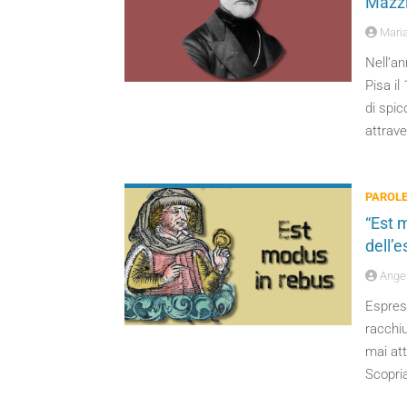
Mazzin
Maria
Nell’a
Pisa il
di spic
attrave
PAROLE
“Est m
dell’e
Angel
Espress
racchiu
mai att
Scopri