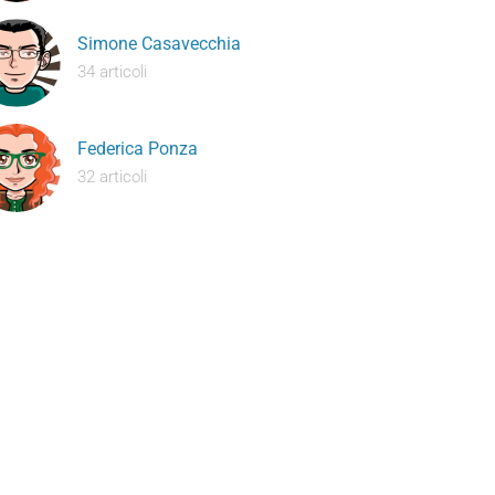
Simone Casavecchia
34 articoli
Federica Ponza
32 articoli