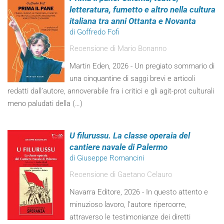
letteratura, fumetto e altro nella cultura
italiana tra anni Ottanta e Novanta
di Goffredo Fofi
Recensione di Mario Bonanno
Martin Eden, 2026 - Un pregiato sommario di
una cinquantine di saggi brevi e articoli
redatti dall’autore, annoverabile fra i critici e gli agit-prot culturali
meno paludati della (…)
U filurussu. La classe operaia del
cantiere navale di Palermo
di Giuseppe Romancini
Recensione di Gaetano Celauro
Navarra Editore, 2026 - In questo attento e
minuzioso lavoro, l’autore ripercorre,
attraverso le testimonianze dei diretti