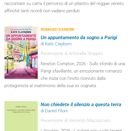
raccontare su carta il percorso di un pilastro del reggae veneto
affinché tanti ricordi non vadano perduti.
ROMANZI D’AMORE
Un appuntamento da sogno a Parigi
di Kate Clayborn
Recensione di Antonella Stoppini
Newton Compton, 2026 - Sullo sfondo di una
Parigi sfavillante, un emozionante romanzo
che inizia con l’invito ricevuto dalla
protagonista al matrimonio della sua ex cognata.
Non chiedete il silenzio a questa terra
di Daniel Filoni
Recensione di Vincenzo Mazzaccaro
L’Arcolaio, 2026 - L’autore non vuole tacere