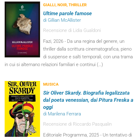
GIALLI, NOIR, THRILLER
Ultime parole famose
di Gillian McAllister
Recensione di Lidia Gualdoni
Fazi, 2026 - Da una regina del genere, un
thriller dalla scrittura cinematografica, pieno
di suspense e salti temporali, con una trama
in cui si alternano relazioni familiari e continui (…)
MUSICA
Sir Oliver Skardy. Biografia legalizzata
dal poeta venessian, dai Pitura Freska a
oggi
di Marilena Ferrara
Recensione di Riccardo Pasqualin
Editoriale Programma, 2025 - Un tentativo di