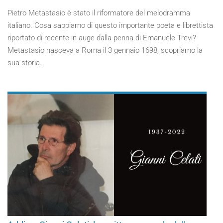
Pietro Metastasio è stato il riformatore del melodramma
italiano. Cosa sappiamo di questo importante poeta e librettista
riportato di recente in auge dalla penna di Emanuele Trevi?
Metastasio nasceva a Roma il 3 gennaio 1698, scopriamo la
sua storia.