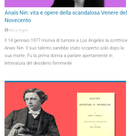
Anaïs Nin: vita e opere della scandalosa Venere del
Novecento
Alice Figini
Il 14 gennaio 1977 moriva di tumore a Los Angeles la scrittrice
Anaïs Nin. Il suo talento sarebbe stato scoperto solo dopo la
sua morte. Fu la prima donna a parlare apertamente in
letteratura del desiderio femminile.