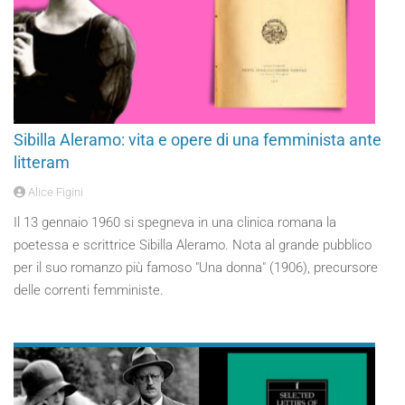
Sibilla Aleramo: vita e opere di una femminista ante
litteram
Alice Figini
Il 13 gennaio 1960 si spegneva in una clinica romana la
poetessa e scrittrice Sibilla Aleramo. Nota al grande pubblico
per il suo romanzo più famoso "Una donna" (1906), precursore
delle correnti femministe.