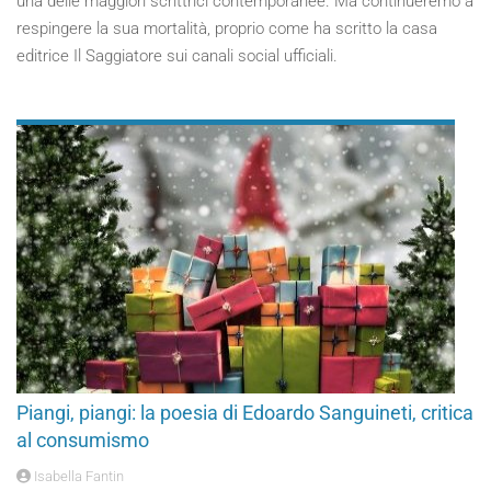
una delle maggiori scrittrici contemporanee. Ma continueremo a
respingere la sua mortalità, proprio come ha scritto la casa
editrice Il Saggiatore sui canali social ufficiali.
Piangi, piangi: la poesia di Edoardo Sanguineti, critica
al consumismo
Isabella Fantin