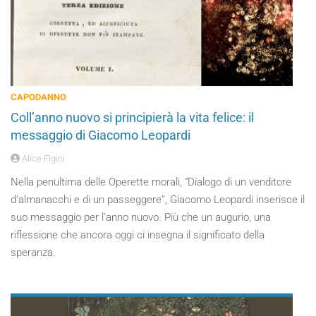
CAPODANNO
Coll’anno nuovo si principierà la vita felice: il
messaggio di Giacomo Leopardi
Alice Figini
Nella penultima delle Operette morali, “Dialogo di un venditore
d’almanacchi e di un passeggere”, Giacomo Leopardi inserisce il
suo messaggio per l’anno nuovo. Più che un augurio, una
riflessione che ancora oggi ci insegna il significato della
speranza.