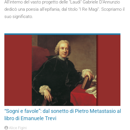
All’interno del vasto progetto delle "Laudi" Gabriele D’Annunzio
dedicò una poesia all’epifania, dal titolo "I Re Magi". Scopriamo il
suo significato.
“Sogni e favole”: dal sonetto di Pietro Metastasio al
libro di Emanuele Trevi
Alice Figini