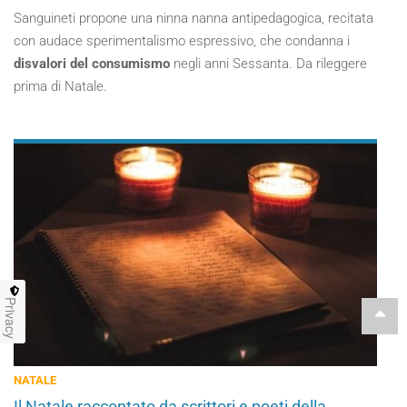
Sanguineti propone una ninna nanna antipedagogica, recitata
con audace sperimentalismo espressivo, che condanna i
disvalori del consumismo
negli anni Sessanta. Da rileggere
prima di Natale.
Privacy
NATALE
Il Natale raccontato da scrittori e poeti della