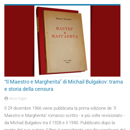
“Il Maestro e Margherita” di Michail Bulgakov: trama
e storia della censura
Alice Figini
Il 29 dicembre 1966 viene pubblicata la prima edizione de "Il
Maestro e Margherita" romanzo scritto - e più volte revisionato -
da Michail Bulgakov tra il 1928 e il 1940. Pubblicato dopo la