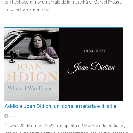
temi dell’opera monumentale della maturità di Marcel Proust.
Eccone trama e analisi.
Addio a Joan Didion, un’icona letteraria e di stile
Alice Figini
Giovedì 23 dicembre 2021 si è spenta a New York Joan Didion,