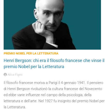
PREMIO NOBEL PER LA LETTERATURA
Henri Bergson: chi era il filosofo francese che vinse il
premio Nobel per la Letteratura
Alice Figini
Il filosofo francese moriva a Parigi il 4 gennaio 1941. Il pensiero
di Henri Bergson rivoluzionò la cultura francese del Novecento
ed ebbe varie influenze nel campo della psicologia, della
letteratura e dell’arte. Nel 1927 fu insignito del premio Nobel per
la Letteratura.