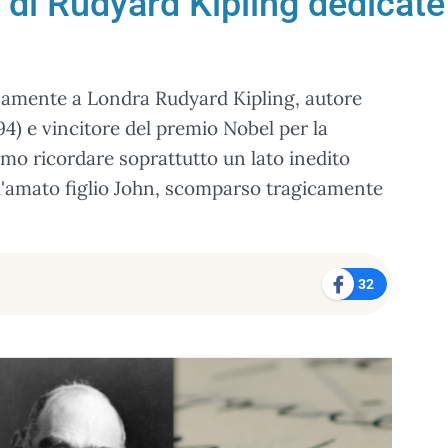
e di Rudyard Kipling dedicat
samente a Londra Rudyard Kipling, autore
894) e vincitore del premio Nobel per la
amo ricordare soprattutto un lato inedito
all'amato figlio John, scomparso tragicamente
32