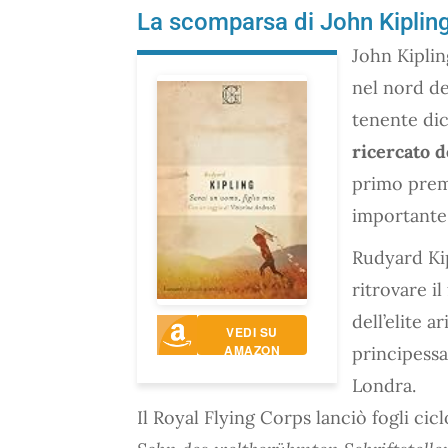
La scomparsa di John Kiplin
John Kiplin
nel nord del
tenente di
ricercato 
primo premi
importante 
Rudyard Kip
ritrovare il
dell’elite a
VEDI SU
AMAZON
principessa
Londra.
Il Royal Flying Corps lanciò fogli cicl