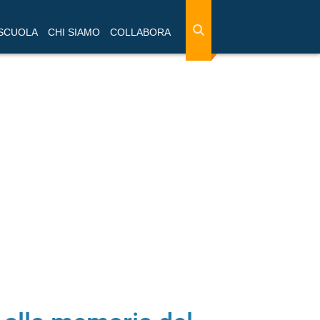
 SCUOLA
CHI SIAMO
COLLABORA