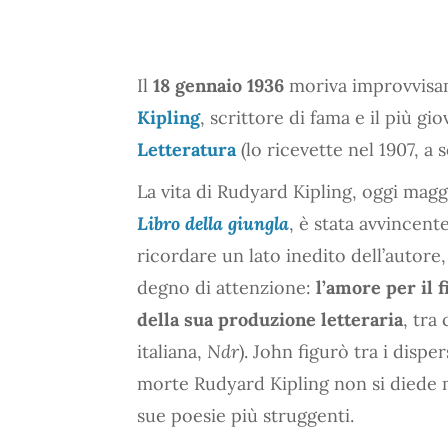
Il
18 gennaio 1936
moriva improvvisame
Kipling
, scrittore di fama e il più gi
Letteratura
(lo ricevette nel 1907, a s
La vita di Rudyard Kipling, oggi mag
Libro della giungla
, è stata avvincent
ricordare un lato inedito dell’autor
degno di attenzione:
l’amore per il 
della sua produzione letteraria
, tra
italiana,
Ndr
). John figurò tra i dispe
morte Rudyard Kipling non si diede 
sue poesie più struggenti.