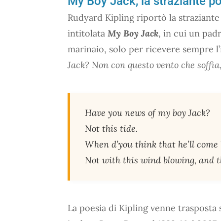
My Boy Jack, la straziante poe
Rudyard Kipling riportò la straziante 
intitolata
My Boy Jack
, in cui un padr
marinaio, solo per ricevere sempre l’
Jack? Non con questo vento che soffia
Have you news of my boy Jack?
Not this tide.
When d’you think that he’ll come
Not with this wind blowing, and th
La poesia di Kipling venne trasposta 