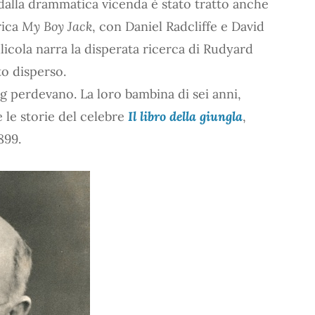
 dalla drammatica vicenda è stato tratto anche
rica
My Boy Jack
, con Daniel Radcliffe e David
ellicola narra la disperata ricerca di Rudyard
to disperso.
ng perdevano. La loro bambina di sei anni,
e le storie del celebre
Il libro della giungla
,
899.