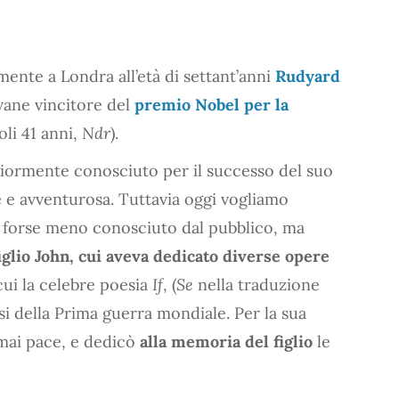
nte a Londra all’età di settant’anni
Rudyard
ovane vincitore del
premio Nobel per la
oli 41 anni,
Ndr
).
giormente conosciuto per il successo del suo
e e avventurosa. Tuttavia oggi vogliamo
e, forse meno conosciuto dal pubblico, ma
figlio John, cui aveva dedicato diverse opere
 cui la celebre poesia
If
, (
Se
nella traduzione
rsi della Prima guerra mondiale. Per la sua
mai pace, e dedicò
alla memoria del figlio
le