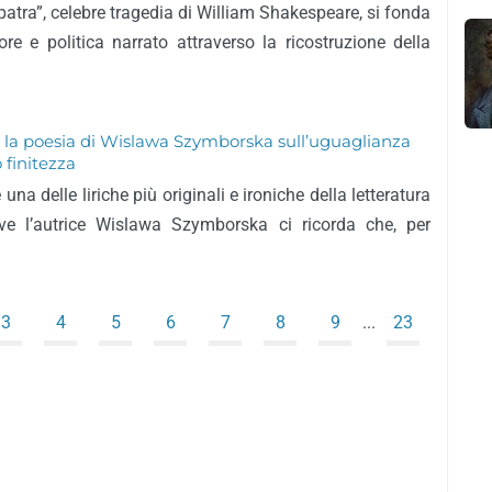
patra”, celebre tragedia di William Shakespeare, si fonda
ore e politica narrato attraverso la ricostruzione della
a”, la poesia di Wislawa Szymborska sull’uguaglianza
 finitezza
 una delle liriche più originali e ironiche della letteratura
ve l’autrice Wislawa Szymborska ci ricorda che, per
3
4
5
6
7
8
9
...
23