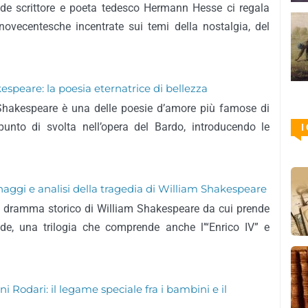
ande scrittore e poeta tedesco Hermann Hesse ci regala
 novecentesche incentrate sui temi della nostalgia, del
espeare: la poesia eternatrice di bellezza
 Shakespeare è una delle poesie d’amore più famose di
punto di svolta nell’opera del Bardo, introducendo le
I
onaggi e analisi della tragedia di William Shakespeare
i un dramma storico di William Shakespeare da cui prende
eide, una trilogia che comprende anche l’“Enrico IV” e
i Rodari: il legame speciale fra i bambini e il