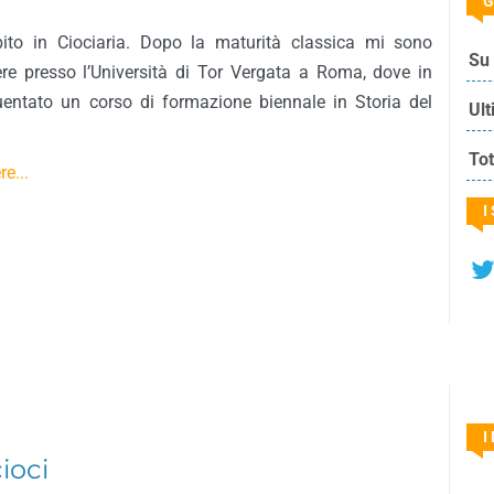
G
to in Ciociaria. Dopo la maturità classica mi sono
Su 
ere presso l’Università di Tor Vergata a Roma, dove in
uentato un corso di formazione biennale in Storia del
Ult
Tot
e...
I
I
ioci