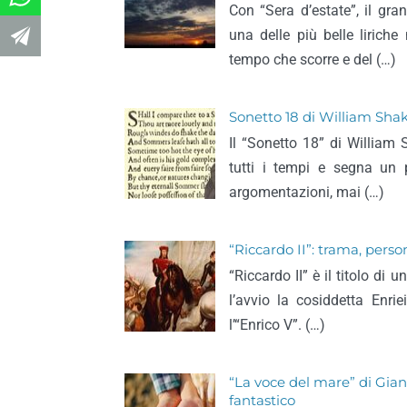
Con “Sera d’estate”, il gr
una delle più belle liriche
tempo che scorre e del (…)
Sonetto 18 di William Shak
Il “Sonetto 18” di William
tutti i tempi e segna un 
argomentazioni, mai (…)
“Riccardo II”: trama, pers
“Riccardo II” è il titolo d
l’avvio la cosiddetta Enri
l’“Enrico V”. (…)
“La voce del mare” di Giann
fantastico