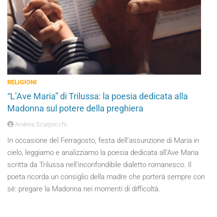
RELIGIONI
“L’Ave Maria” di Trilussa: la poesia dedicata alla
Madonna sul potere della preghiera
Andrea Scarpocchi
In occasione del Ferragosto, festa dell’assunzione di Maria in
cielo, leggiamo e analizziamo la poesia dedicata all’Ave Maria
scritta da Trilussa nell’inconfondibile dialetto romanesco. Il
poeta ricorda un consiglio della madre che porterà sempre con
sé: pregare la Madonna nei momenti di difficoltà.