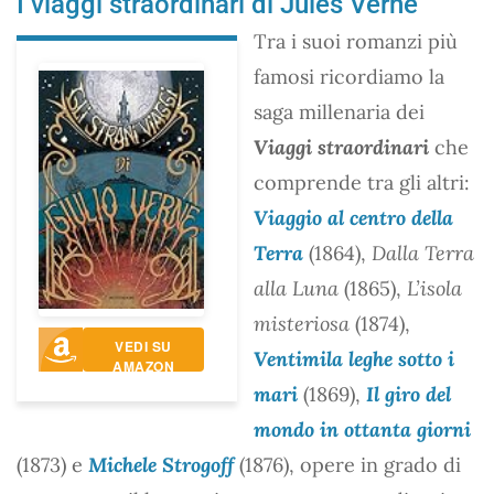
I viaggi straordinari di Jules Verne
Tra i suoi romanzi più
famosi ricordiamo la
saga millenaria dei
Viaggi straordinari
che
comprende tra gli altri:
Viaggio al centro della
Terra
(1864),
Dalla Terra
alla Luna
(1865),
L’isola
misteriosa
(1874),
VEDI SU
Ventimila leghe sotto i
AMAZON
mari
(1869),
Il giro del
mondo in ottanta giorni
(1873) e
Michele Strogoff
(1876), opere in grado di