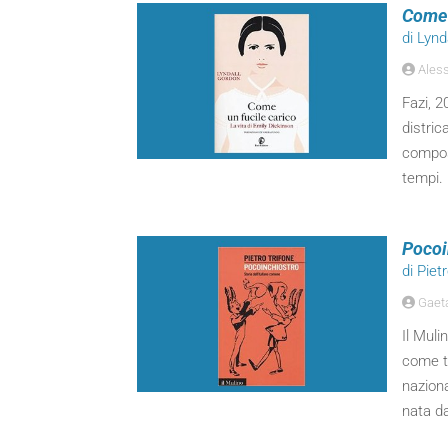
Come 
di Lynd
Aless
Fazi, 2
distric
composi
tempi.
Pocoi
di Piet
Gaeta
Il Muli
come ta
naziona
nata da