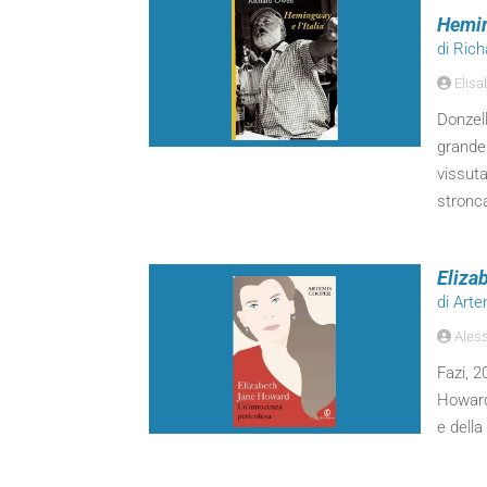
Hemin
di Ric
Elisa
Donzell
grande 
vissuta
stronca
Eliza
di Art
Aless
Fazi, 2
Howard
e della