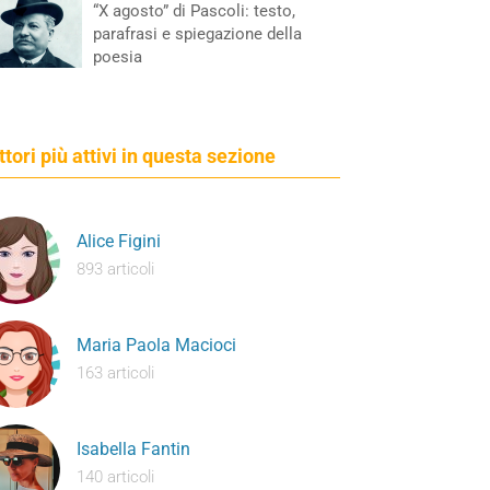
“X agosto” di Pascoli: testo,
parafrasi e spiegazione della
poesia
ettori più attivi in questa sezione
Alice Figini
893 articoli
Maria Paola Macioci
163 articoli
Isabella Fantin
140 articoli