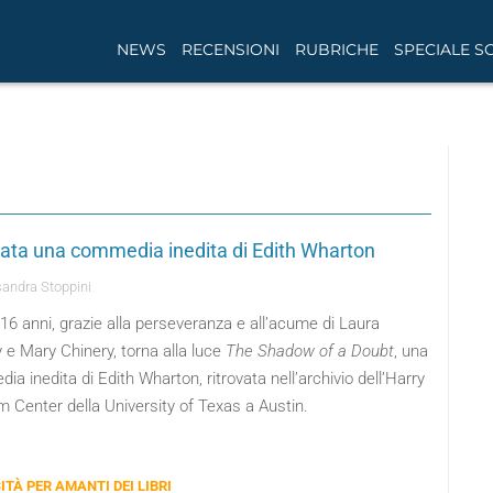
NEWS
RECENSIONI
RUBRICHE
SPECIALE S
vata una commedia inedita di Edith Wharton
andra Stoppini
6 anni, grazie alla perseveranza e all’acume di Laura
 e Mary Chinery, torna alla luce
The Shadow of a Doubt
, una
a inedita di Edith Wharton, ritrovata nell’archivio dell’Harry
 Center della University of Texas a Austin.
ITÀ PER AMANTI DEI LIBRI