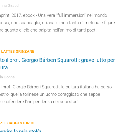
nna Giraudi
print, 2017, ebook - Una vera “full immersion” nel mondo
oesia, uno scandaglio, un’analisi non tanto di metrica e figure
he quanto di ciò che palpita nell’animo di tanti poeti.
 LATTES GRINZANE
o il prof. Giorgio Bárberi Squarotti: grave lutto per
tura
la Donna
l prof. Giorgio Bárberi Squarotti: la cultura italiana ha perso
stro, quella torinese un uomo coraggioso che seppe
e e difendere l’indipendenza dei suoi studi.
I E SAGGI STORICI
guire la mia stella