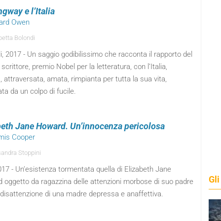
gway e l’Italia
hard Owen
betta Bolondi
i, 2017 - Un saggio godibilissimo che racconta il rapporto del
scrittore, premio Nobel per la letteratura, con l’Italia,
, attraversata, amata, rimpianta per tutta la sua vita,
ta da un colpo di fucile.
beth Jane Howard. Un’innocenza pericolosa
emis Cooper
andra Stoppini
017 - Un’esistenza tormentata quella di Elizabeth Jane
Gli
 oggetto da ragazzina delle attenzioni morbose di suo padre
 disattenzione di una madre depressa e anaffettiva.