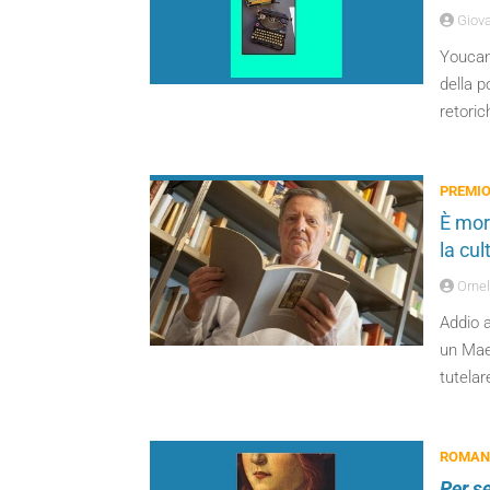
Giova
Youcan
della p
retoric
PREMIO
È mort
la cul
Ornel
Addio a
un Mae
tutelar
ROMANZ
Per se