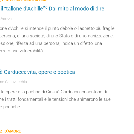
il “tallone d’Achille”? Dal mito al modo di dire
 Aimoni
lone d’Achille si intende il punto debole o l’aspetto più fragile
persona, di una società, di uno Stato o di un’organizzazione.
ssione, riferita ad una persona, indica un difetto, una
za o una vulnerabilità.
è Carducci: vita, opere e poetica
ne Casavecchia
, le opere e la poetica di Giosuè Carducci consentono di
ne i tratti fondamentali e le tensioni che animarono le sue
e poetiche.
I D’AMORE