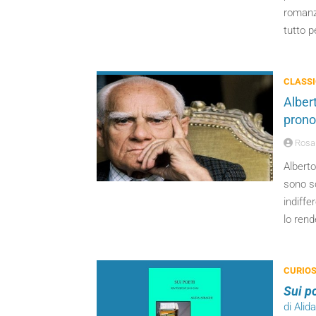
romanzi
tutto p
CLASSI
Alber
pronos
Rosa
Alberto
sono s
indiffe
lo rend
CURIOS
Sui p
di Alid