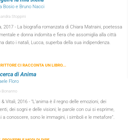
ra Bosio e Bruno Nacci
andra Stoppini
, 2017 - La biografia romanzata di Chiara Matraini, poetessa
mentale e donna indomita e fiera che assomiglia alla città
ha dato i natali, Lucca, superba della sua indipendenza.
RITTORE CI RACCONTA UN LIBRO...
ricerca di Anima
aele Floro
o Bonanno
 & Vitali, 2016 - “L’anima è il regno delle emozioni, dei
nti, dei sogni e delle visioni; le parole con cui si esprime,
 a conoscere, sono le immagini, i simboli e le metafore”.
, PROVERBI E MODI DI DIRE