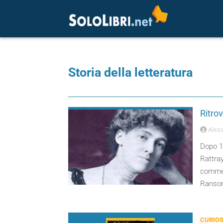
Storia della letteratura
Ritro
Aless
Dopo 11
Rattray
commedi
Ransom
CURIOS