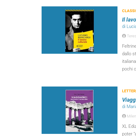
CLASSI
Il lav
di Luci
Teres
Feltrin
dallo s
italian
pochi 
LETTER
Viagg
di Mari
Milen
XL Ediz
poter “