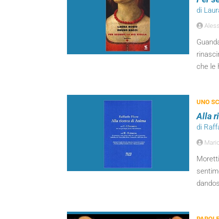
di Lau
Aless
Guanda
rinasci
che le 
UNO SC
Alla 
di Raff
Mari
Moretti
sentime
dandosi
PAROLE