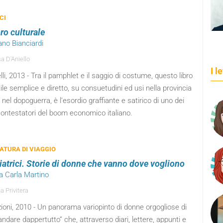
CI
oro culturale
ano Bianciardi
a D'Aniello
I l
elli, 2013 - Tra il pamphlet e il saggio di costume, questo libro
tile semplice e diretto, su consuetudini ed usi nella provincia
a nel dopoguerra, è l’esordio graffiante e satirico di uno dei
contestatori del boom economico italiano.
ATURA DI VIAGGIO
iatrici. Storie di donne che vanno dove vogliono
a Carla Martino
a Privitera
ioni, 2010 - Un panorama variopinto di donne orgogliose di
andare dappertutto” che, attraverso diari, lettere, appunti e