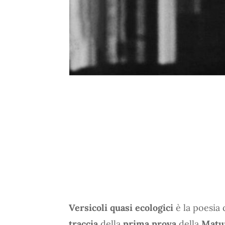
Versicoli quasi ecologici
è la poesia 
traccia
della
prima prova
della
Matur