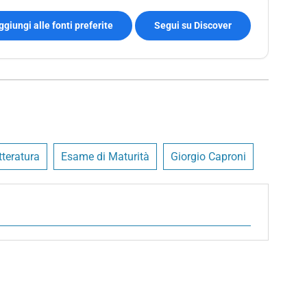
ggiungi alle fonti preferite
Segui su Discover
tteratura
Esame di Maturità
Giorgio Caproni