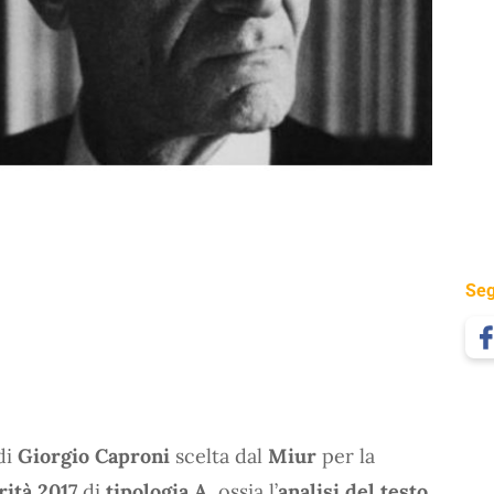
Seg
di
Giorgio Caproni
scelta dal
Miur
per la
ità 2017
di
tipologia A
, ossia l’
analisi del testo
.