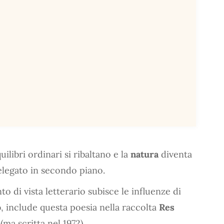
libri ordinari si ribaltano e la
natura
diventa
elegato in secondo piano.
to di vista letterario subisce le influenze di
o
, include questa poesia nella raccolta
Res
(ma scritta nel 1972).