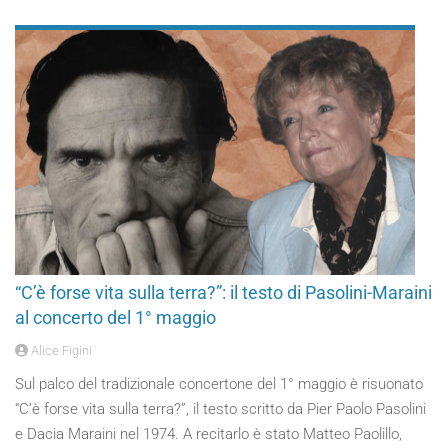
“C’è forse vita sulla terra?”: il testo di Pasolini-Maraini
al concerto del 1° maggio
Alice Figini
Sul palco del tradizionale concertone del 1° maggio è risuonato
“C’è forse vita sulla terra?”, il testo scritto da Pier Paolo Pasolini
e Dacia Maraini nel 1974. A recitarlo è stato Matteo Paolillo,