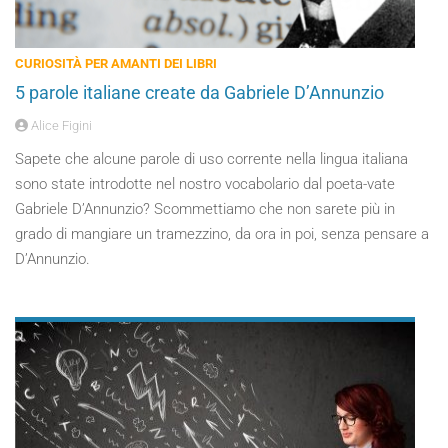
CURIOSITÀ PER AMANTI DEI LIBRI
5 parole italiane create da Gabriele D’Annunzio
Alice Figini
Sapete che alcune parole di uso corrente nella lingua italiana
sono state introdotte nel nostro vocabolario dal poeta-vate
Gabriele D’Annunzio? Scommettiamo che non sarete più in
grado di mangiare un tramezzino, da ora in poi, senza pensare a
D’Annunzio.