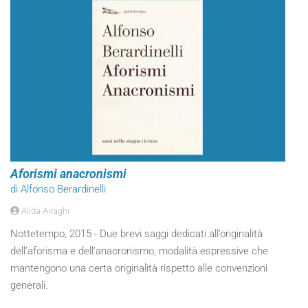
Aforismi anacronismi
di Alfonso Berardinelli
Alida Airaghi
Nottetempo, 2015 - Due brevi saggi dedicati all’originalità
dell’aforisma e dell’anacronismo, modalità espressive che
mantengono una certa originalità rispetto alle convenzioni
generali.