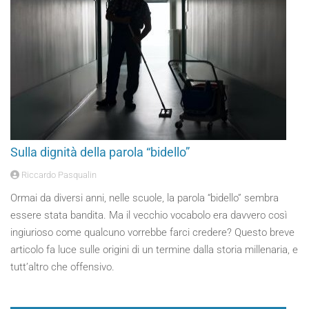
Sulla dignità della parola “bidello”
Riccardo Pasqualin
Ormai da diversi anni, nelle scuole, la parola “bidello” sembra
essere stata bandita. Ma il vecchio vocabolo era davvero così
ingiurioso come qualcuno vorrebbe farci credere? Questo breve
articolo fa luce sulle origini di un termine dalla storia millenaria, e
tutt’altro che offensivo.