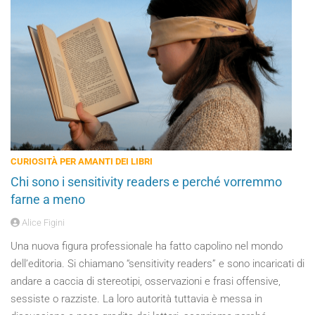
CURIOSITÀ PER AMANTI DEI LIBRI
Chi sono i sensitivity readers e perché vorremmo
farne a meno
Alice Figini
Una nuova figura professionale ha fatto capolino nel mondo
dell’editoria. Si chiamano “sensitivity readers” e sono incaricati di
andare a caccia di stereotipi, osservazioni e frasi offensive,
sessiste o razziste. La loro autorità tuttavia è messa in