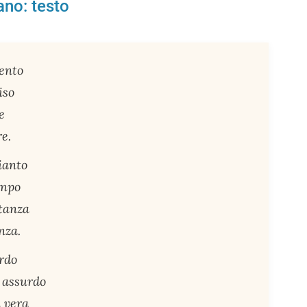
no: testo
vento
iso
e
re.
ianto
empo
tanza
nza.
rdo
ù assurdo
ù vera