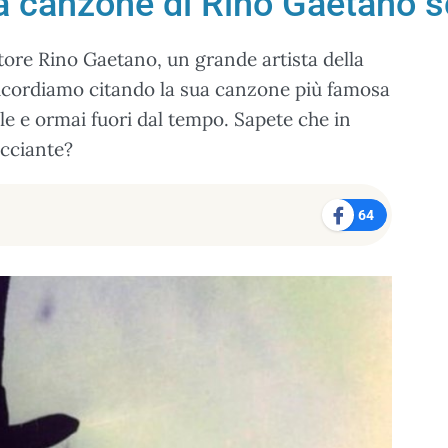
a canzone di Rino Gaetano s
utore Rino Gaetano, un grande artista della
 ricordiamo citando la sua canzone più famosa
e e ormai fuori dal tempo. Sapete che in
occiante?
64