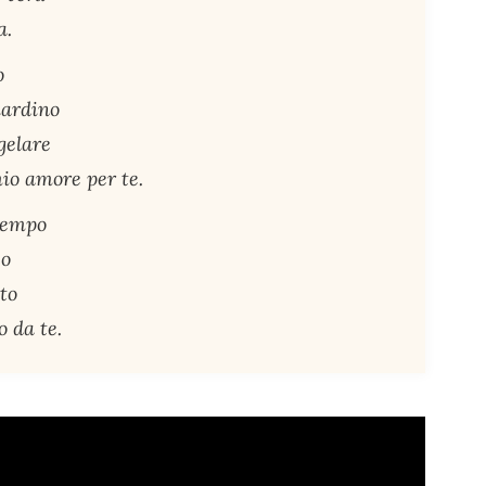
a.
o
iardino
gelare
io amore per te.
tempo
so
to
o da te.