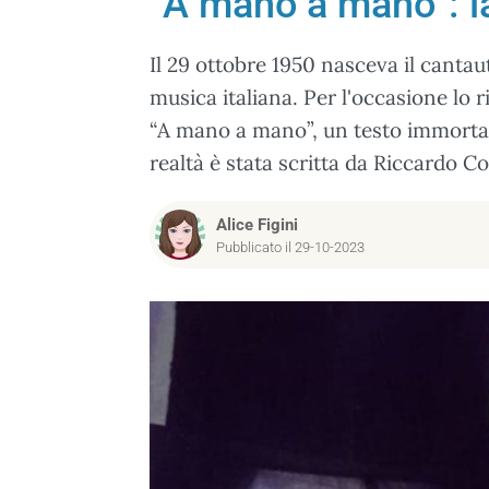
“A mano a mano”: l
Il 29 ottobre 1950 nasceva il canta
musica italiana. Per l'occasione lo
“A mano a mano”, un testo immortal
realtà è stata scritta da Riccardo C
Alice Figini
Pubblicato il 29-10-2023