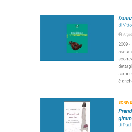
Danna
di Vitto
Arget
2009 - 
assomig
scorre
dettagl
sorride
è anche
SCRIVE
Prendi
gira
di Pau