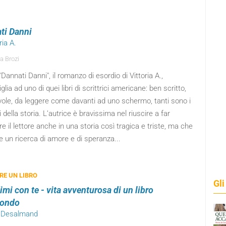
ti Danni
ria A.
a Brozi
"Dannati Danni", il romanzo di esordio di Vittoria A.,
lia ad uno di quei libri di scrittrici americane: ben scritto,
vole, da leggere come davanti ad uno schermo, tanti sono i
i della storia. L’autrice è bravissima nel riuscire a far
re il lettore anche in una storia così tragica e triste, ma che
 un ricerca di amore e di speranza...
RE UN LIBRO
Gli
mi con te - vita avventurosa di un libro
mondo
l Desalmand