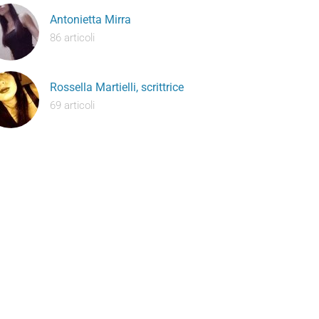
Antonietta Mirra
86 articoli
Rossella Martielli, scrittrice
69 articoli