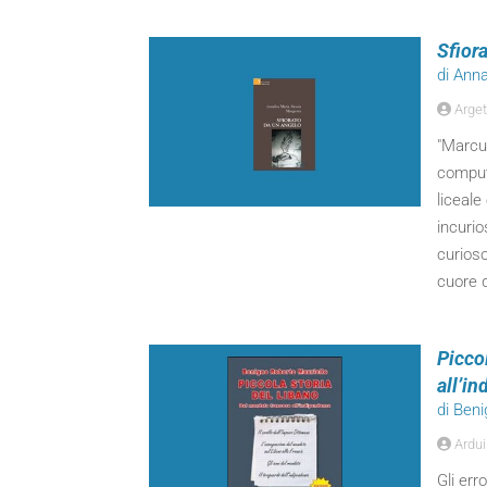
Sfior
di Anna
Arget
"Marcus
compute
liceale
incurio
curioso
cuore d
Picco
all’i
di Ben
Ardui
Gli err