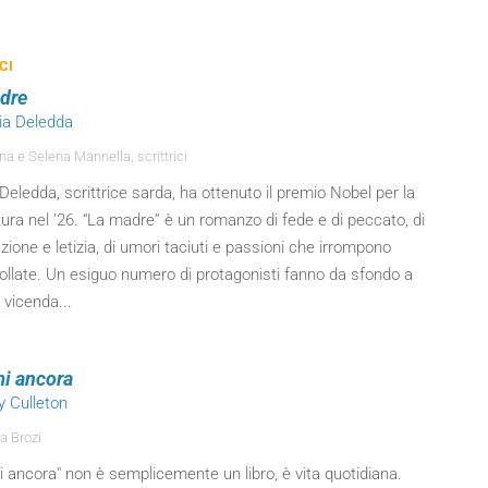
CI
dre
zia Deledda
na e Selena Mannella, scrittrici
Deledda, scrittrice sarda, ha ottenuto il premio Nobel per la
tura nel ’26. “La madre” è un romanzo di fede e di peccato, di
zione e letizia, di umori taciuti e passioni che irrompono
ollate. Un esiguo numero di protagonisti fanno da sfondo a
a vicenda...
i ancora
y Culleton
a Brozi
 ancora" non è semplicemente un libro, è vita quotidiana.