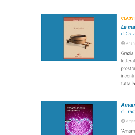
CLASSI
La ma
di Gra
Arian
Grazia 
lettera
prostra
incontr
tutta l
Amam
di Trac
Arget
"Amami