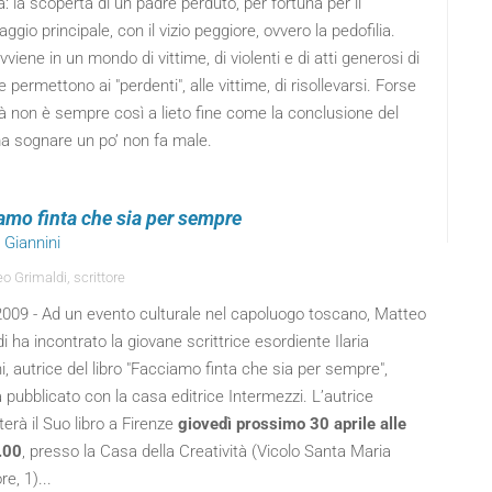
: la scoperta di un padre perduto, per fortuna per il
ggio principale, con il vizio peggiore, ovvero la pedofilia.
vviene in un mondo di vittime, di violenti e di atti generosi di
he permettono ai "perdenti", alle vittime, di risollevarsi. Forse
tà non è sempre così a lieto fine come la conclusione del
ma sognare un po’ non fa male.
amo finta che sia per sempre
a Giannini
o Grimaldi, scrittore
 2009 - Ad un evento culturale nel capoluogo toscano, Matteo
i ha incontrato la giovane scrittrice esordiente Ilaria
i, autrice del libro "Facciamo finta che sia per sempre",
pubblicato con la casa editrice Intermezzi. L’autrice
erà il Suo libro a Firenze
giovedì prossimo 30 aprile alle
.00
, presso la Casa della Creatività (Vicolo Santa Maria
e, 1)...