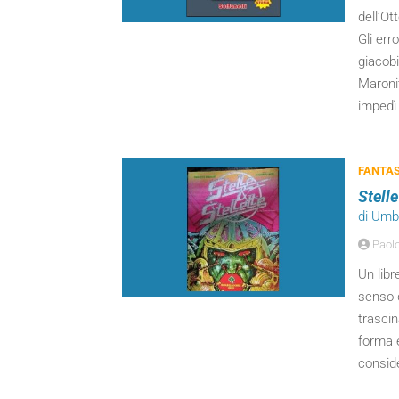
dell’Ot
Gli err
giacob
Maronit
impedì 
FANTA
Stelle
di Umb
Paolo 
Un libr
senso d
trascin
forma 
consid