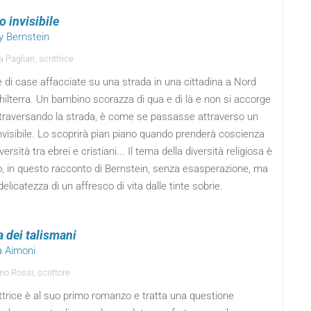
o invisibile
y Bernstein
Pagliari, scrittrice
e di case affacciate su una strada in una cittadina a Nord
ghilterra. Un bambino scorazza di qua e di là e non si accorge
ttraversando la strada, è come se passasse attraverso un
visibile. Lo scoprirà pian piano quando prenderà coscienza
iversità tra ebrei e cristiani... Il tema della diversità religiosa è
o, in questo racconto di Bernstein, senza esasperazione, ma
delicatezza di un affresco di vita dalle tinte sobrie.
a dei talismani
a Aimoni
no Rossi, scrittore
ttrice è al suo primo romanzo e tratta una questione