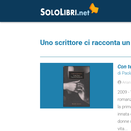
Uno scrittore ci racconta un 
Con t
di Paol
Arian
2009 - 
romanz
la prim
innata
donne m
vita...