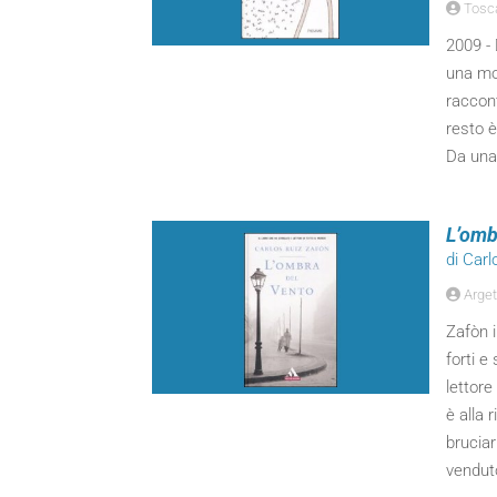
Tosca 
2009 - 
una mor
raccon
resto è
Da una 
L’omb
di Carl
Arget
Zafòn 
forti e
lettor
è alla 
bruciar
vendut