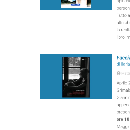
spinosa
persona
Tutto a
altri c
la real
libro, 
Facci
di Ilari
Matte
Aprile
Grimald
Giannin
appena 
present
ore 18
Maggior