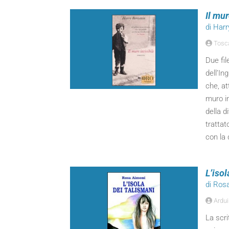
Il mur
di Harr
Tosca 
Due fil
dell’In
che, a
muro in
della d
trattat
con la 
L’isol
di Ros
Ardui
La scri