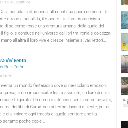
Pagliari, scrittrice
Dalla nascita in stamperia, alla continua paura di morire di
te atroce e squallida, il macero. Un libro protagonista
ta di sè come fosse una creatura umana, della quale del
 il figlio, e conduce nell’universo dei libri tra ironia e dolcezza.
mano all’altra il libro vive e cresce insieme ai vari lettori...
ra del vento
os Ruiz Zafòn
a Brozi
inventa un mondo fantasioso dove si mescolano emozioni
 sorpresa, amori impossibili e lealtà assolute, un libro di cui il
e rimane folgorato. Un uomo misterioso, senza nome nè volto,
ricerca dei libri di Carax: non si ferma davanti a niente, pur di
li e di eliminare ogni traccia di quello scrittore che ha
o soltanto poche copie...