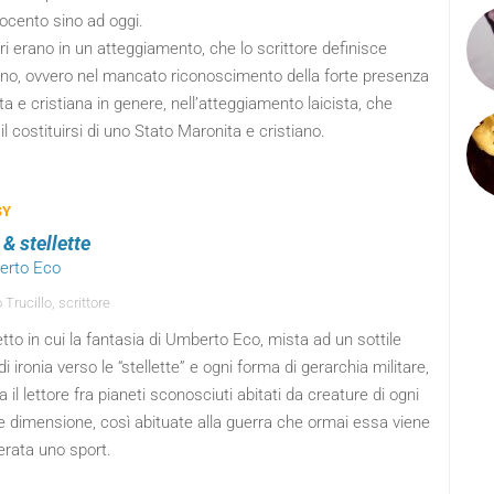
tocento sino ad oggi.
ori erano in un atteggiamento, che lo scrittore definisce
ino, ovvero nel mancato riconoscimento della forte presenza
a e cristiana in genere, nell’atteggiamento laicista, che
il costituirsi di uno Stato Maronita e cristiano.
SY
 & stellette
erto Eco
Trucillo, scrittore
etto in cui la fantasia di Umberto Eco, mista ad un sottile
i ironia verso le “stellette” e ogni forma di gerarchia militare,
a il lettore fra pianeti sconosciuti abitati da creature di ogni
e dimensione, così abituate alla guerra che ormai essa viene
erata uno sport.