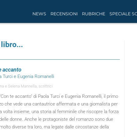
NEWS
RECENSIONI
RUBRICHE
SPECIALE S
libro...
e accanto
a Turci e Eugenia Romanelli
na e Selena Mannella, scrittrici
"Con te accanto" di Paola Turci e Eugenia Romanelli, il primo
o che vede una cantautrice affermata e una giornalista per
a volta insieme, una storia al femminile che riscopre la forza
 delle donne. Anche le protagoniste del romanzo sono due
olto diverse tra loro, ma legate dalle circostanze della