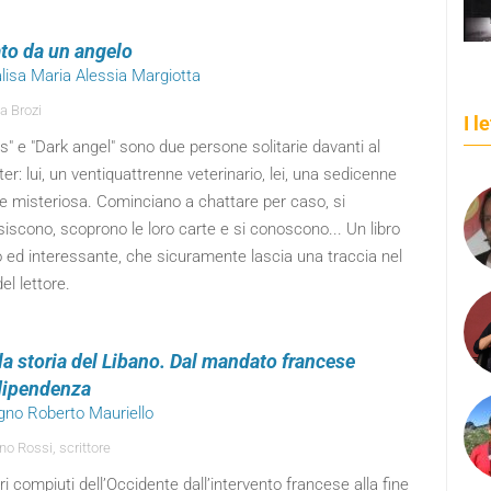
ato da un angelo
lisa Maria Alessia Margiotta
a Brozi
I l
" e "Dark angel" sono due persone solitarie davanti al
r: lui, un ventiquattrenne veterinario, lei, una sedicenne
 e misteriosa. Cominciano a chattare per caso, si
siscono, scoprono le loro carte e si conoscono... Un libro
 ed interessante, che sicuramente lascia una traccia nel
el lettore.
la storia del Libano. Dal mandato francese
ndipendenza
igno Roberto Mauriello
no Rossi, scrittore
ori compiuti dell’Occidente dall’intervento francese alla fine