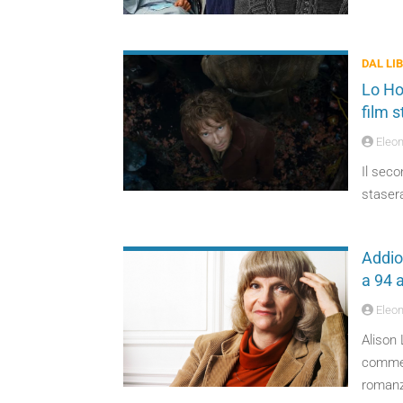
DAL LI
Lo Ho
film s
Eleon
Il seco
staser
Addio 
a 94 
Eleon
Alison 
commed
romanz