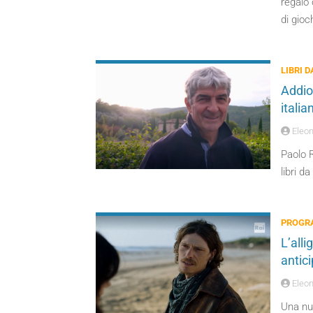
regalo 
di gioc
LIBRI 
Addio 
italia
Eleon
Paolo R
libri d
PROGRA
L’alli
antici
Eleon
Una nuo