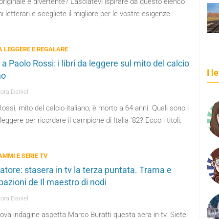
originale e divertente? Lasciatevi ispirare da questo elenco
hi letterari e scegliete il migliore per le vostre esigenze.
DA LEGGERE E REGALARE
a Paolo Rossi: i libri da leggere sul mito del calcio
I l
no
ora Daniel
ossi, mito del calcio italiano, è morto a 64 anni. Quali sono i
a leggere per ricordare il campione di Italia ’82? Ecco i titoli.
MMI E SERIE TV
gatore: stasera in tv la terza puntata. Trama e
pazioni de Il maestro di nodi
ora Daniel
va indagine aspetta Marco Buratti questa sera in tv. Siete