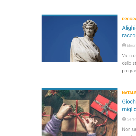
PROGRA
Aligh
raccon
Eleon
Va in o
dello s
progr
NATAL
Giochi
miglio
Seren
Non sap