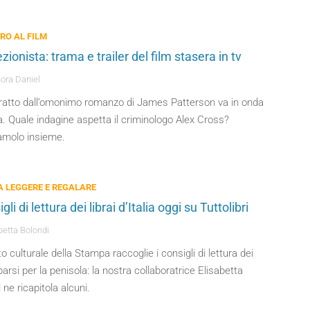
BRO AL FILM
lezionista: trama e trailer del film stasera in tv
ora Daniel
 tratto dall’omonimo romanzo di James Patterson va in onda
. Quale indagine aspetta il criminologo Alex Cross?
amolo insieme.
DA LEGGERE E REGALARE
igli di lettura dei librai d’Italia oggi su Tuttolibri
betta Bolondi
to culturale della Stampa raccoglie i consigli di lettura dei
sparsi per la penisola: la nostra collaboratrice Elisabetta
 ne ricapitola alcuni.