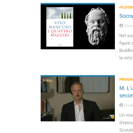
FILOSO
Socra
Giova
Nel su
figure 
Buddha,
la virt
PROGRA
M. L’
secon
Elisa
Un modo
d’epoc
Scurati