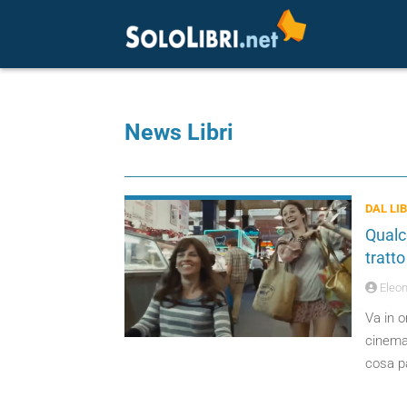
News Libri
DAL LI
Qualco
tratt
Eleon
Va in 
cinema
cosa pa