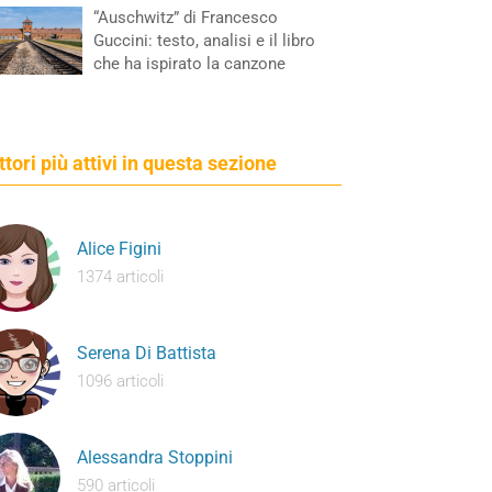
“Auschwitz” di Francesco
Guccini: testo, analisi e il libro
che ha ispirato la canzone
ettori più attivi in questa sezione
Alice Figini
1374 articoli
Serena Di Battista
1096 articoli
Alessandra Stoppini
590 articoli