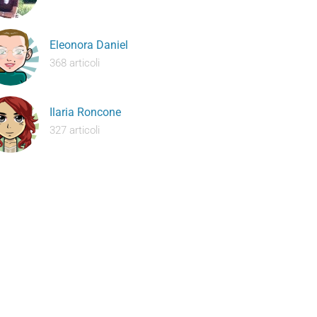
Eleonora Daniel
368 articoli
Ilaria Roncone
327 articoli