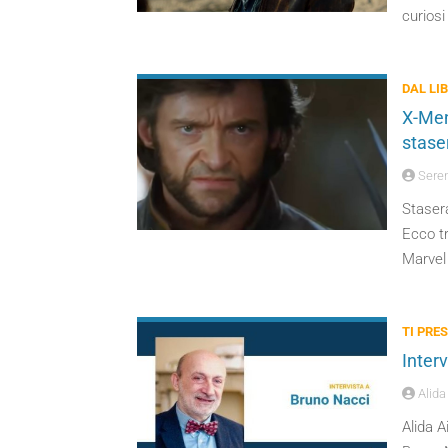
curiosi
DAL LI
X-Men 
staser
Seren
Stasera
Ecco tr
Marvel
TI PRES
Inter
Alida
Alida A