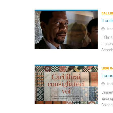
DAL LI
Il col
Eleon
Il film
stasera
Scopri
LIBRI 
I cons
Elisa
L’inser
librai 
Bolondi