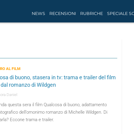
NEWS
RECENSIONI
RUBRICHE
SPECIALE S
BRO AL FILM
sa di buono, stasera in tv: trama e trailer del film
o dal romanzo di Wildgen
ora Daniel
onda questa sera il film Qualcosa di buono, adattamento
tografico dell’omonimo romanzo di Michelle Wildgen. Di
rla? Eccone trama e trailer.