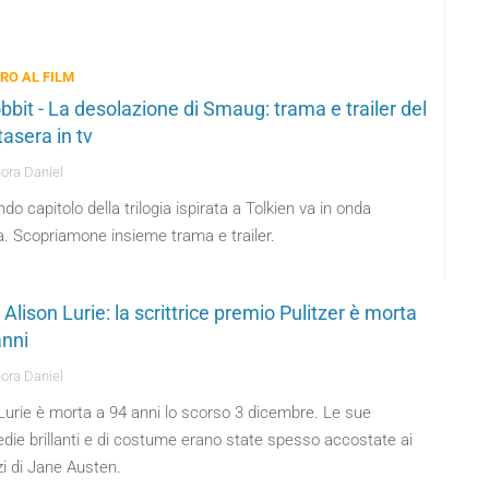
BRO AL FILM
bbit - La desolazione di Smaug: trama e trailer del
tasera in tv
ora Daniel
ndo capitolo della trilogia ispirata a Tolkien va in onda
a. Scopriamone insieme trama e trailer.
Alison Lurie: la scrittrice premio Pulitzer è morta
anni
ora Daniel
Lurie è morta a 94 anni lo scorso 3 dicembre. Le sue
ie brillanti e di costume erano state spesso accostate ai
i di Jane Austen.