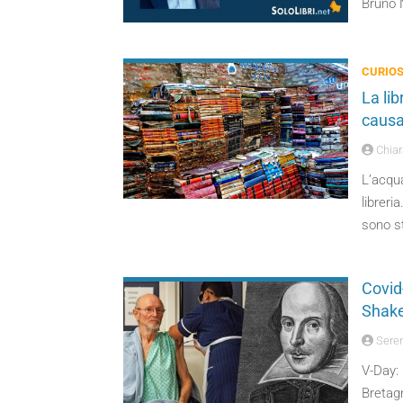
Bruno N
CURIOS
La li
caus
Chiara
L’acqu
libreri
sono st
Covid-
Shak
Seren
V-Day: 
Bretag