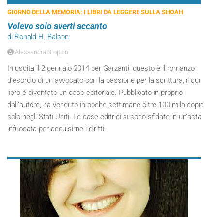
GIORNO DELLA MEMORIA: I LIBRI DA LEGGERE SULLA SHOAH
Volevo solo averti accanto
di Ronald H. Balson
Alessandra Stoppini
In uscita il 2 gennaio 2014 per Garzanti, questo è il romanzo
d’esordio di un avvocato con la passione per la scrittura, il cui
libro è diventato un caso editoriale. Pubblicato in proprio
dall’autore, ha venduto in poche settimane oltre 100 mila copie
solo negli Stati Uniti. Le case editrici si sono sfidate in un’asta
infuocata per acquisirne i diritti.