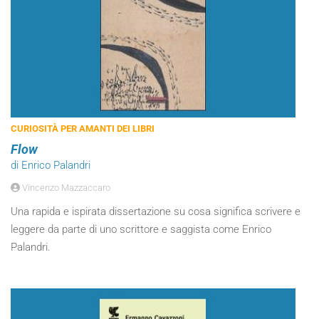
CURIOSITÀ PER AMANTI DEI LIBRI
Flow
di Enrico Palandri
Vincenzo Mazzaccaro
Una rapida e ispirata dissertazione su cosa significa scrivere e
leggere da parte di uno scrittore e saggista come Enrico
Palandri.