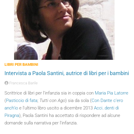
LIBRI PER BAMBINI
Intervista a Paola Santini, autrice di libri per i bambini
Francesca Barile
Scrittrice di libri per l’infanzia sia in coppia con
Maria Pia Latorre
(
Pasticcio di fata
;
Tutti con Ago
) sia da sola (
Con Dante c’ero
anch’io
e l’ultimo libro uscito a dicembre 2013
Acci..denti di
Piragna
), Paola Santini ha accettato di rispondere ad alcune
domande sulla narrativa per l’infanzia.