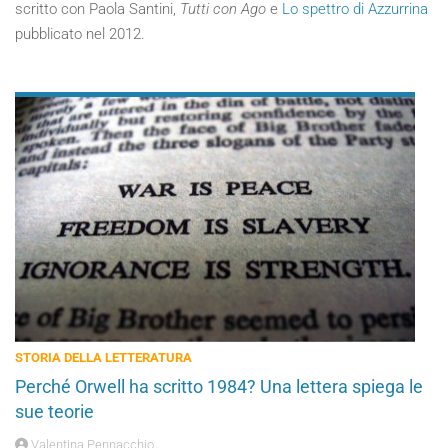
scritto con Paola Santini,
Tutti con Ago
e
Lo spettro di Azzurrina
pubblicato nel 2012.
STORIA DELLA LETTERATURA
Perché Orwell ha scritto 1984? Una lettera spiega le
sue teorie
Valentina Pennacchio