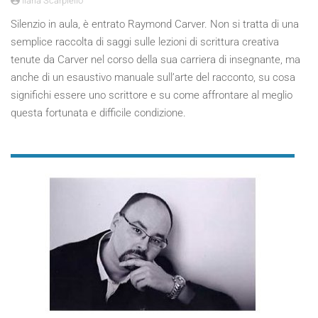
Ilaria Scarpiello
Silenzio in aula, è entrato Raymond Carver. Non si tratta di una
semplice raccolta di saggi sulle lezioni di scrittura creativa
tenute da Carver nel corso della sua carriera di insegnante, ma
anche di un esaustivo manuale sull’arte del racconto, su cosa
significhi essere uno scrittore e su come affrontare al meglio
questa fortunata e difficile condizione.