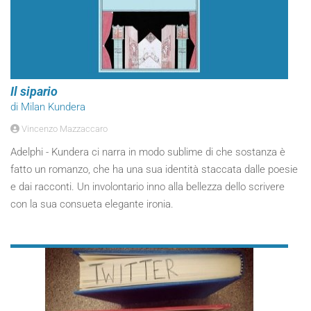
Il sipario
di Milan Kundera
Vincenzo Mazzaccaro
Adelphi - Kundera ci narra in modo sublime di che sostanza è
fatto un romanzo, che ha una sua identità staccata dalle poesie
e dai racconti. Un involontario inno alla bellezza dello scrivere
con la sua consueta elegante ironia.