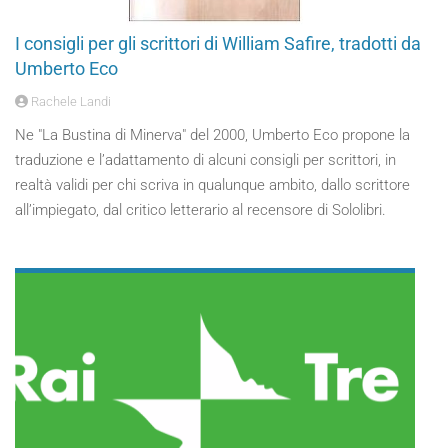
I consigli per gli scrittori di William Safire, tradotti da
Umberto Eco
Rachele Landi
Ne "La Bustina di Minerva" del 2000, Umberto Eco propone la
traduzione e l’adattamento di alcuni consigli per scrittori, in
realtà validi per chi scriva in qualunque ambito, dallo scrittore
all’impiegato, dal critico letterario al recensore di Sololibri.