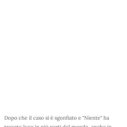
Dopo che il caso si è sgonfiato e "Niente" ha
trovato luce in più parti del mondo, anche in