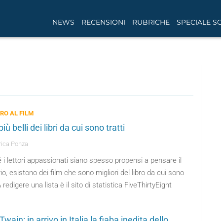
NEWS
RECENSIONI
RUBRICHE
SPECIALE S
BRO AL FILM
 più belli dei libri da cui sono tratti
ica Ponza
i lettori appassionati siano spesso propensi a pensare il
io, esistono dei film che sono migliori del libro da cui sono
 A redigere una lista è il sito di statistica FiveThirtyEight
wain: in arrivo in Italia la fiaba inedita dello