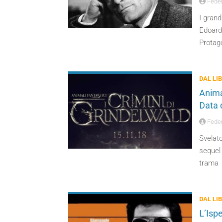
Feder
I grand
Edoardo
Protago
DAL LI
Animal
Data 
Feder
Svelato 
sequel 
trama
DAL LI
L’Ispe