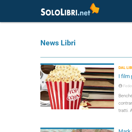
News Libri
DAL LI
I film
Feder
Benché 
contrar
tratti.
Mark T