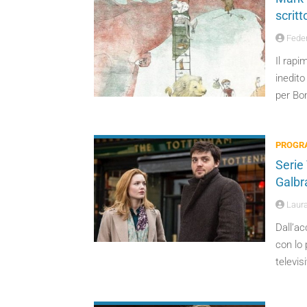
scritt
Feder
Il rapi
inedito
per Bo
PROGRA
Serie
Galbr
Laura
Dall’ac
con lo 
televis