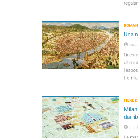
regalar
ROMANZ
Una nu
Luca 
Questa 
ultimi 
l’espos
tremila
FIERE 
Milan
dai lib
Giuli
La mapp