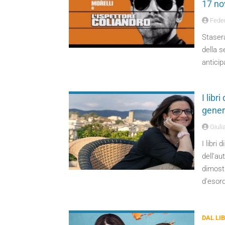
17 n
Feder
Stasera
della s
anticip
I libr
gener
Giuli
I libri
dell’au
dimost
d’esord
DAL LI