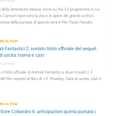
ica Ponza
i della letteratura italiana: torna su Rai 5 il programma in cui
 Camurri ripercorre la vita e le opere dei grandi scrittori.
nista della puntata di questa sera è Pier Paolo Pasolini
BRO AL FILM
i Fantastici 2: svelato titolo ufficiale del sequel.
di uscita, trama e cast
ica Ponza
il titolo ufficiale di Animali Fantastici e dove trovarli 2, il
del film ispirato al libro di J.K. Rowling. Data di uscita, cast e
BRO AL FILM
ttore Coliandro 6: anticipazioni quinta puntata |