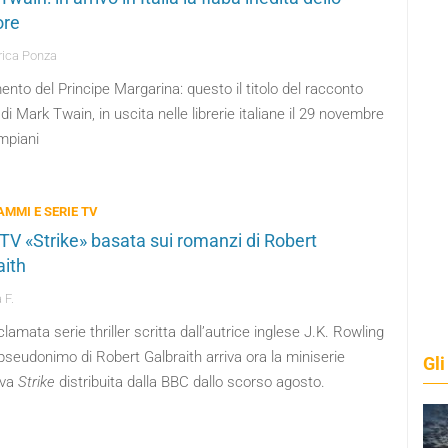
ore
ica Ponza
mento del Principe Margarina: questo il titolo del racconto
 di Mark Twain, in uscita nelle librerie italiane il 29 novembre
mpiani
MMI E SERIE TV
 TV «Strike» basata sui romanzi di Robert
aith
 F.
clamata serie thriller scritta dall’autrice inglese J.K. Rowling
pseudonimo di Robert Galbraith arriva ora la miniserie
Gli
iva
Strike
distribuita dalla BBC dallo scorso agosto.