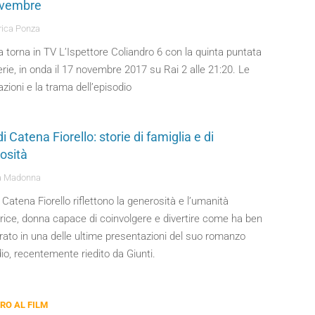
ovembre
ica Ponza
 torna in TV L’Ispettore Coliandro 6 con la quinta puntata
erie, in onda il 17 novembre 2017 su Rai 2 alle 21:20. Le
azioni e la trama dell’episodio
i di Catena Fiorello: storie di famiglia e di
osità
a Madonna
 di Catena Fiorello riflettono la generosità e l’umanità
trice, donna capace di coinvolgere e divertire come ha ben
rato in una delle ultime presentazioni del suo romanzo
io, recentemente riedito da Giunti.
BRO AL FILM