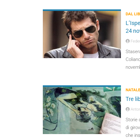
DAL LI
L’Ispe
24 n
Feder
Stasera
Coliand
novembr
NATAL
Tre l
Anton
Storie 
di giro
che ins