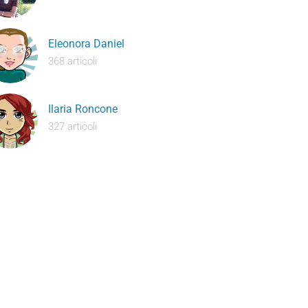
Eleonora Daniel
368 articoli
Ilaria Roncone
327 articoli