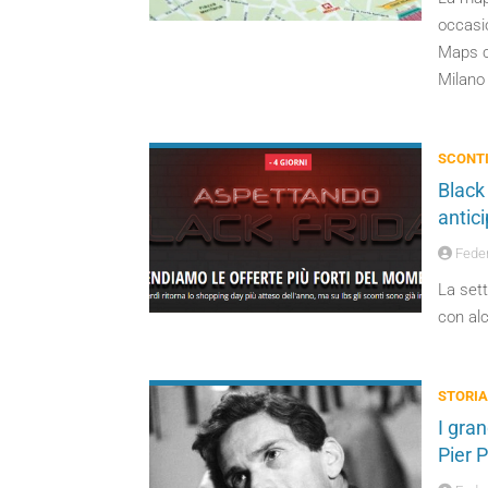
occasi
Maps co
Milano 
SCONTI
Black 
antic
Feder
La sett
con alc
STORIA
I gran
Pier 