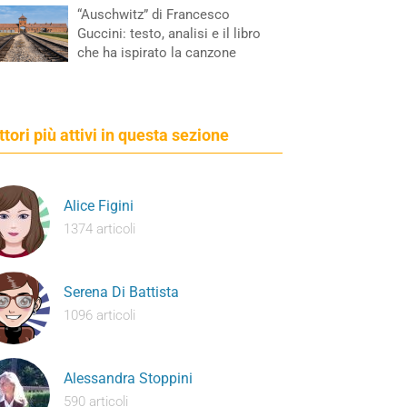
“Auschwitz” di Francesco
Guccini: testo, analisi e il libro
che ha ispirato la canzone
ettori più attivi in questa sezione
Alice Figini
1374 articoli
Serena Di Battista
1096 articoli
Alessandra Stoppini
590 articoli