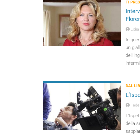
TI PRES
Interv
Flore
Lidia
In ques
un gial
dell’In
infermi
DAL LI
L’Ispe
Feder
L’Ispet
della s
sappia