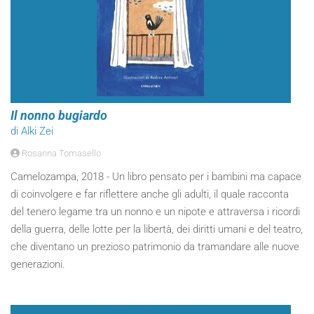
Il nonno bugiardo
di Alki Zei
Rosanna Tomasello
Camelozampa, 2018 - Un libro pensato per i bambini ma capace
di coinvolgere e far riflettere anche gli adulti, il quale racconta
del tenero legame tra un nonno e un nipote e attraversa i ricordi
della guerra, delle lotte per la libertà, dei diritti umani e del teatro,
che diventano un prezioso patrimonio da tramandare alle nuove
generazioni.