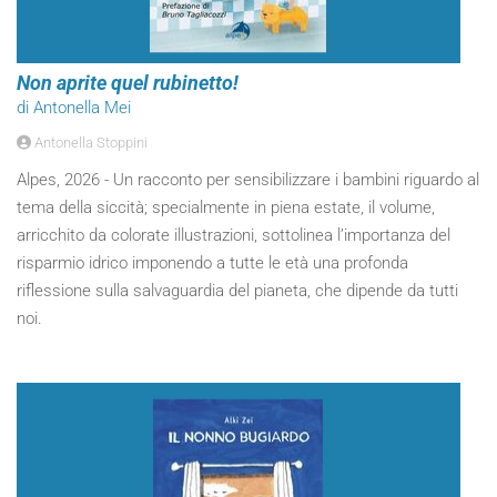
Non aprite quel rubinetto!
di Antonella Mei
Antonella Stoppini
Alpes, 2026 - Un racconto per sensibilizzare i bambini riguardo al
tema della siccità; specialmente in piena estate, il volume,
arricchito da colorate illustrazioni, sottolinea l’importanza del
risparmio idrico imponendo a tutte le età una profonda
riflessione sulla salvaguardia del pianeta, che dipende da tutti
noi.