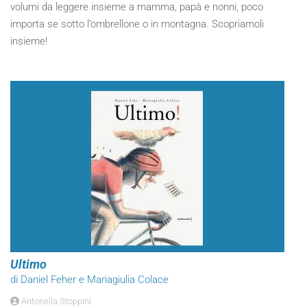
volumi da leggere insieme a mamma, papà e nonni, poco
importa se sotto l’ombrellone o in montagna. Scopriamoli
insieme!
Ultimo
di Daniel Feher e Mariagiulia Colace
Antonella Stoppini