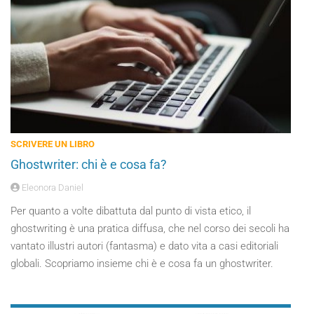
SCRIVERE UN LIBRO
Ghostwriter: chi è e cosa fa?
Eleonora Daniel
Per quanto a volte dibattuta dal punto di vista etico, il
ghostwriting è una pratica diffusa, che nel corso dei secoli ha
vantato illustri autori (fantasma) e dato vita a casi editoriali
globali. Scopriamo insieme chi è e cosa fa un ghostwriter.