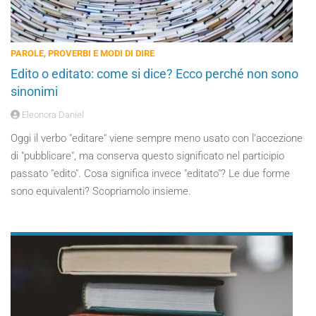
PAROLE, PROVERBI E MODI DI DIRE
Edito o editato: come si dice? Ecco perché non sono
sinonimi
Eleonora Daniel
Oggi il verbo "editare" viene sempre meno usato con l’accezione
di "pubblicare", ma conserva questo significato nel participio
passato "edito". Cosa significa invece "editato"? Le due forme
sono equivalenti? Scopriamolo insieme.