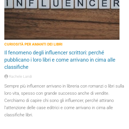
CURIOSITÀ PER AMANTI DEI LIBRI
Il fenomeno degli influencer scrittori: perché
pubblicano i loro libri e come arrivano in cima alle
classifiche
Rachele Landi
Sempre più influencer arrivano in libreria con romanzi o libri sulla
loro vita, spesso con grande successo anche di vendite.
Cerchiamo di capire chi sono gli influencer, perché attirano
l’attenzione delle case editrici e come arrivano in cima alle
classifiche libri.