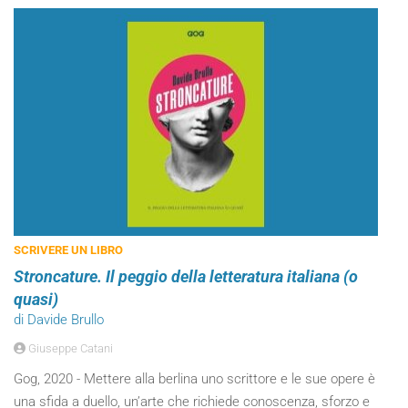
SCRIVERE UN LIBRO
Stroncature. Il peggio della letteratura italiana (o
quasi)
di Davide Brullo
Giuseppe Catani
Gog, 2020 - Mettere alla berlina uno scrittore e le sue opere è
una sfida a duello, un’arte che richiede conoscenza, sforzo e