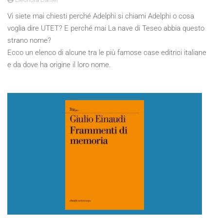
Vi siete mai chiesti perché Adelphi si chiami Adelphi o cosa
voglia dire UTET? E perché mai La nave di Teseo abbia questo
strano nome?
Ecco un elenco di alcune tra le più famose case editrici italiane
e da dove ha origine il loro nome.