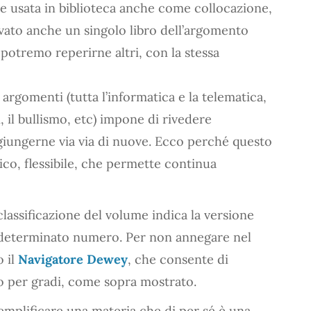
 se usata in biblioteca anche come collocazione,
vato anche un singolo libro dell’argomento
e potremo reperirne altri, con la stessa
argomenti (tutta l’informatica e la telematica,
 il bullismo, etc) impone di rivedere
giungerne via via di nuove. Ecco perché questo
co, flessibile, che permette continua
 classificazione del volume indica la versione
 determinato numero. Per non annegare nel
o il
Navigatore Dewey
, che consente di
o per gradi, come sopra mostrato.
mplificare una materia che di per sé è una