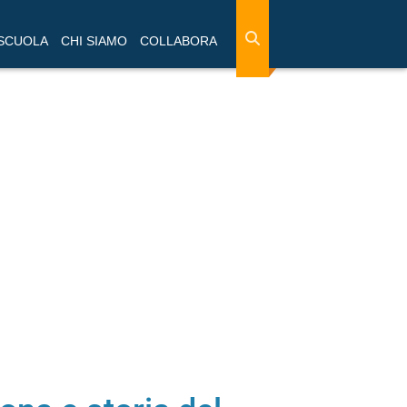
 SCUOLA
CHI SIAMO
COLLABORA