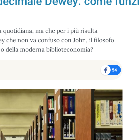
 decimale Dewey: come funzio
a quotidiana, ma che per i più risulta
ey che non va confuso con John, il filosofo
ico della moderna biblioteconomia?
54