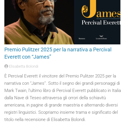
Premio Pulitzer 2025 per la narrativa a Percival
Everett con “James”
Elisabetta Bolondi
È Percival Everett il vincitore del Premio Pulitzer 2025 per la
narrativa con “James”. Sotto il segno dei grandi personaggi di
Mark Twain, l’ultimo libro di Percival Everett pubblicato in Italia
dalla Nave di Teseo attraversa gli orrori della schiavitù
americana, in pagine di grande maestria e alternando diversi
registri linguistici. Scopriamo insieme trama e significato del
titolo nella recensione di Elisabetta Bolondi.