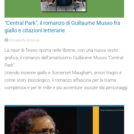
“Central Park”, il romanzo di Guillaume Musso fra
giallo e citazioni letterarie
Elisabetta Bolondi
La nave di Teseo riporta nelle librerie, con una nuova veste
grafica, il romanzo dell’amatissimo Guillaume Musso “Central
Park”.
Unendo insieme giallo e Somerset Maugham, amori tragici e
crime story psicologico, il romanzo affascina per la trama
complessa e per le mille e più avventure vissute dai personaggi.