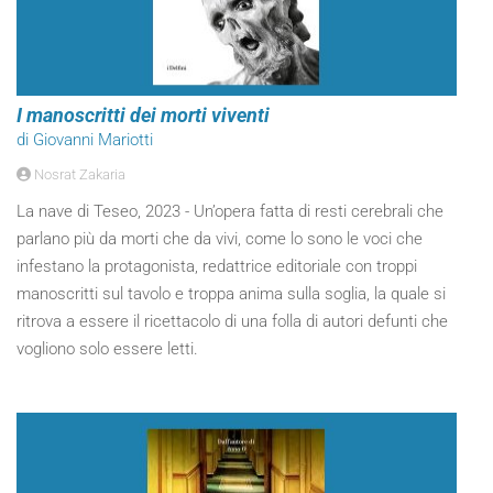
I manoscritti dei morti viventi
di Giovanni Mariotti
Nosrat Zakaria
La nave di Teseo, 2023 - Un’opera fatta di resti cerebrali che
parlano più da morti che da vivi, come lo sono le voci che
infestano la protagonista, redattrice editoriale con troppi
manoscritti sul tavolo e troppa anima sulla soglia, la quale si
ritrova a essere il ricettacolo di una folla di autori defunti che
vogliono solo essere letti.