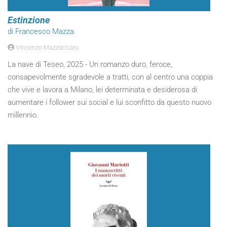
Estinzione
di Francesco Mazza
Vincenzo Mazzaccaro
La nave di Teseo, 2025 - Un romanzo duro, feroce,
consapevolmente sgradevole a tratti, con al centro una coppia
che vive e lavora a Milano, lei determinata e desiderosa di
aumentare i follower sui social e lui sconfitto da questo nuovo
millennio.