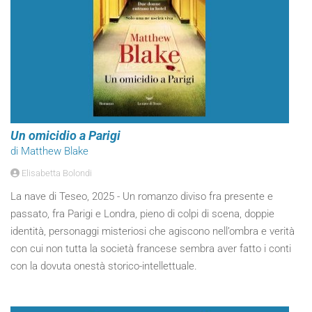
Un omicidio a Parigi
di Matthew Blake
Elisabetta Bolondi
La nave di Teseo, 2025 - Un romanzo diviso fra presente e
passato, fra Parigi e Londra, pieno di colpi di scena, doppie
identità, personaggi misteriosi che agiscono nell’ombra e verità
con cui non tutta la società francese sembra aver fatto i conti
con la dovuta onestà storico-intellettuale.