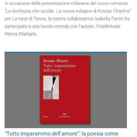
In occasione della presentazione milanese del nuovo romanzo
“La ricchezza che uccide. La nuova indagine di Kostas Charitos”
per La nave di Teseo, la nostra collaboratrice Isabella Fantin ha
partecipato a una tavola rotonda con l’autore, l’intellettuale
Petros Markaris.
“Tutto imparammo dell’amore”: la poesia come