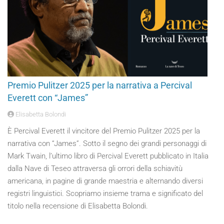
Premio Pulitzer 2025 per la narrativa a Percival
Everett con “James”
Elisabetta Bolondi
È Percival Everett il vincitore del Premio Pulitzer 2025 per la
narrativa con “James”. Sotto il segno dei grandi personaggi di
Mark Twain, l’ultimo libro di Percival Everett pubblicato in Italia
dalla Nave di Teseo attraversa gli orrori della schiavitù
americana, in pagine di grande maestria e alternando diversi
registri linguistici. Scopriamo insieme trama e significato del
titolo nella recensione di Elisabetta Bolondi.