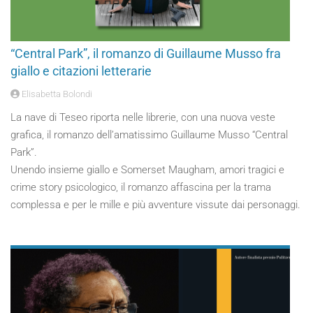
“Central Park”, il romanzo di Guillaume Musso fra
giallo e citazioni letterarie
Elisabetta Bolondi
La nave di Teseo riporta nelle librerie, con una nuova veste
grafica, il romanzo dell’amatissimo Guillaume Musso “Central
Park”.
Unendo insieme giallo e Somerset Maugham, amori tragici e
crime story psicologico, il romanzo affascina per la trama
complessa e per le mille e più avventure vissute dai personaggi.