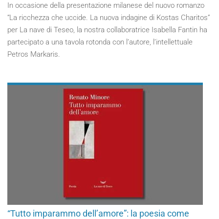
In occasione della presentazione milanese del nuovo romanzo
“La ricchezza che uccide. La nuova indagine di Kostas Charitos”
per La nave di Teseo, la nostra collaboratrice Isabella Fantin ha
partecipato a una tavola rotonda con l’autore, l’intellettuale
Petros Markaris.
“Tutto imparammo dell’amore”: la poesia come