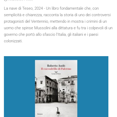
La nave di Teseo, 2024 - Un libro fondamentale che, con
semplicità e chiarezza, racconta la storia di uno dei controversi
protagonisti del Ventennio, mettendo in mostra i crimini di un
uomo che spinse Mussolini alla dittatura e fu tra i colpevoli di un
governo che portò allo sfascio l’Italia, gli italiani e i paesi
colonizzati.