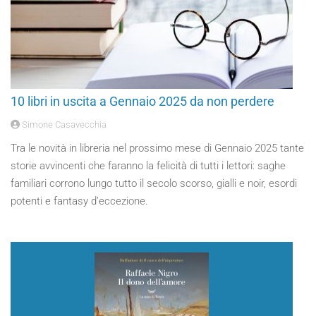
10 libri in uscita a Gennaio 2025 da non perdere
Simone Casavecchia
Tra le novità in libreria nel prossimo mese di Gennaio 2025 tante
storie avvincenti che faranno la felicità di tutti i lettori: saghe
familiari corrono lungo tutto il secolo scorso, gialli e noir, esordi
potenti e fantasy d’eccezione.