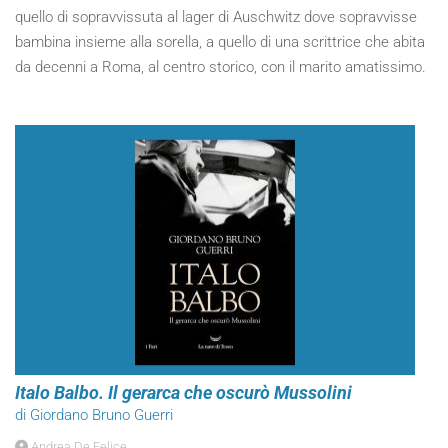
quello di sopravvissuta al lager di Auschwitz dove sopravvisse
bambina insieme alla sorella, a quello di una scrittrice che abita
da decenni a Roma, al centro storico, con il marito amatissimo.
Italo Balbo. Il gerarca che oscurò Mussolini
di Giordano Bruno Guerri
Andrea De Felice