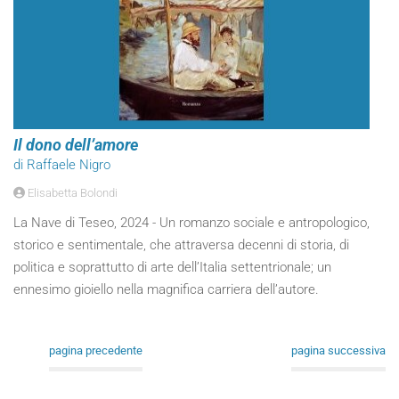
Il dono dell’amore
di Raffaele Nigro
Elisabetta Bolondi
La Nave di Teseo, 2024 - Un romanzo sociale e antropologico,
storico e sentimentale, che attraversa decenni di storia, di
politica e soprattutto di arte dell’Italia settentrionale; un
ennesimo gioiello nella magnifica carriera dell’autore.
pagina precedente
pagina successiva