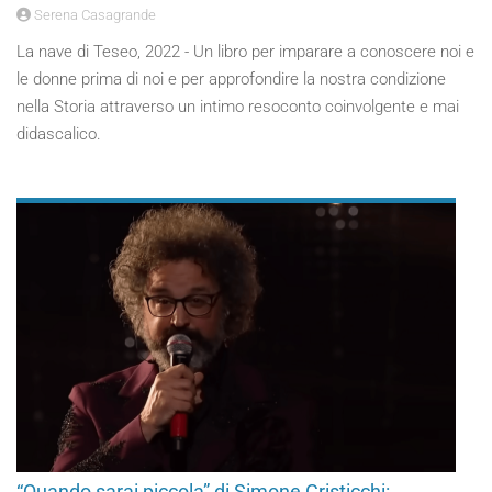
Serena Casagrande
La nave di Teseo, 2022 - Un libro per imparare a conoscere noi e
le donne prima di noi e per approfondire la nostra condizione
nella Storia attraverso un intimo resoconto coinvolgente e mai
didascalico.
“Quando sarai piccola” di Simone Cristicchi: