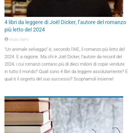
4 libri da leggere di Joël Dicker, l’autore del romanzo
più letto del 2024
Giulia Sami
“Un animale selvaggio” è, secondo l’AIE, il romanzo più letto del
2024. E a ragione. Ma chi è Joël Dicker, l’autore da record del
2024, i cui romanzi contano più di dieci milioni di copie vendute
in tutto il mondo? Quali sono 4 libri da leggere assolutamente? E
qual è il segreto del suo successo? Scopriamoli insieme!