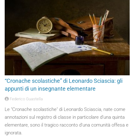
“Cronache scolastiche” di Leonardo Sciascia: gli
appunti di un insegnante elementare
Federico Guastella
Le "Cronache scolastiche" di Leonardo Sciascia, nate come
annotazioni sul registro di classe in particolare d’una quinta
elementare, sono il tragico racconto d’una comunità offesa e
ignorata.