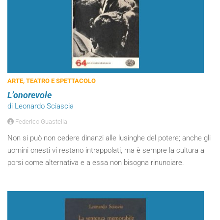
ARTE, TEATRO E SPETTACOLO
L’onorevole
di Leonardo Sciascia
Federico Guastella
Non si può non cedere dinanzi alle lusinghe del potere; anche gli
uomini onesti vi restano intrappolati, ma è sempre la cultura a
porsi come alternativa e a essa non bisogna rinunciare.