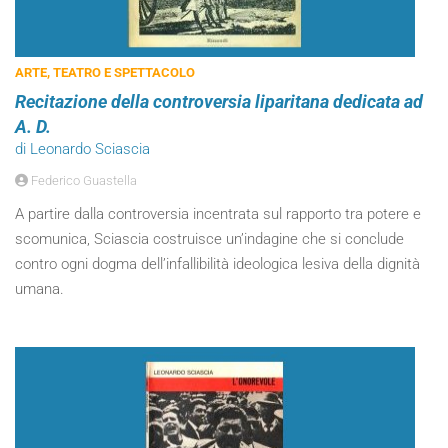
ARTE, TEATRO E SPETTACOLO
Recitazione della controversia liparitana dedicata ad
A. D.
di Leonardo Sciascia
Federico Guastella
A partire dalla controversia incentrata sul rapporto tra potere e
scomunica, Sciascia costruisce un’indagine che si conclude
contro ogni dogma dell’infallibilità ideologica lesiva della dignità
umana.