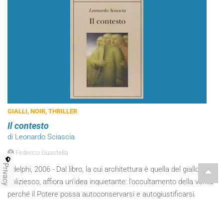
GIALLI, NOIR, THRILLER
Il contesto
di Leonardo Sciascia
Federico Guastella
Privacy
Adelphi, 2006 - Dal libro, la cui architettura è quella del giallo
poliziesco, affiora un’idea inquietante: l’occultamento della verità
perché il Potere possa autoconservarsi e autogiustificarsi.