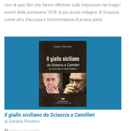
Uno di quei libri che fanno riflettere sulle imposture nei tragici
eventi della primavera 1978: la più acuta indagine di Sciascia
come atto d’accusa e testimonianza d’umana pietà.
Il giallo siciliano da Sciascia a Camilleri
di Daniela Privitera
Federico Guastella