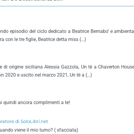
condo episodio del ciclo dedicato a Beatrice Bernabo’ e ambientat
ra con le tre figlie, Beatrice detta miss (…)
ice di origine siciliana Alessia Gazzola, Un tè a Chaverton Hous
own 2020 e uscito nel marzo 2021, Un tè a (…)
oni quindi ancora complimenti a te!
ratore di SoloLibri.net
 quando viene il mio turno? ( sfacciata)