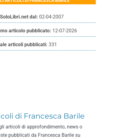
LI ARTICOLI DI FRANCESCA BARILE
SoloLibri.net dal:
02-04-2007
imo articolo pubblicato:
12-07-2026
ale articoli pubblicati:
331
icoli di Francesca Barile
gli articoli di approfondimento, news o
viste pubblicati da Francesca Barile su