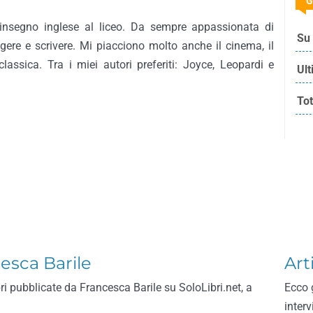
G
 insegno inglese al liceo. Da sempre appassionata di
Su 
ggere e scrivere. Mi piacciono molto anche il cinema, il
lassica. Tra i miei autori preferiti: Joyce, Leopardi e
Ult
Tot
cesca Barile
Art
bri pubblicate da Francesca Barile su SoloLibri.net, a
Ecco 
inter