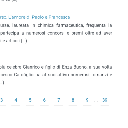
rso. L’amore di Paolo e Francesca
rse, laureata in chimica farmaceutica, frequenta la
 partecipa a numerosi concorsi e premi oltre ad aver
 e articoli (…)
 più celebre Gianrico e figlio di Enza Buono, a sua volta
rancesco Carofiglio ha al suo attivo numerosi romanzi e
(…)
3
4
5
6
7
8
9
...
39