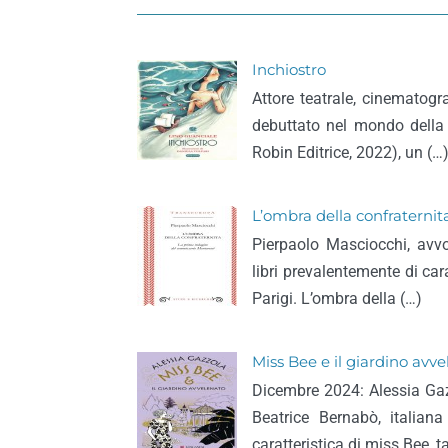
Inchiostro
Attore teatrale, cinematogr
debuttato nel mondo della 
Robin Editrice, 2022), un (…
L’ombra della confraterni
Pierpaolo Masciocchi, avv
libri prevalentemente di ca
Parigi. L’ombra della (…)
Miss Bee e il giardino avv
Dicembre 2024: Alessia Ga
Beatrice Bernabò, italia
caratteristica di miss Bee, t