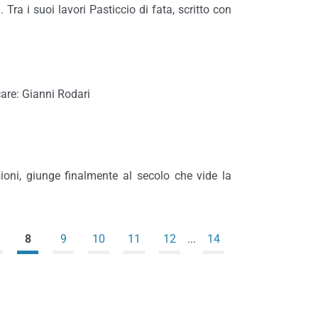
ra i suoi lavori Pasticcio di fata, scritto con
are: Gianni Rodari
sioni, giunge finalmente al secolo che vide la
8
9
10
11
12
...
14