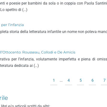
nti e poesie per bambini da sola o in coppia con Paola Santini. T
Lo spettro di (…)
 per l’infanzia
pleta storia della letteratura infantile un nome non poteva manc
ell’Ottocento: Rousseau, Collodi e De Amicis
rativa per l’infanzia, volutamente imperfetta e piena di omis
tteratura dedicata ai (…)
1
...
4
5
6
7
ile
i e/o articoli scritti da altri: