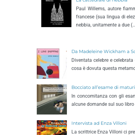
La cattedrale di nebbia
Paul Willems, autore fiammi
francese (sua lingua di ele
nebbia, unitamente a due (
Da Madeleine Wickham a Soph
Diventata celebre e celebrat
cosa è dovuta questa metamo
Bocciato all’esame di maturi
In concomitanza con gli esami
alcune domande sul suo libro
Intervista ad Enza Villoni
La scrittrice Enza Villoni ci pr