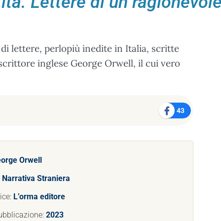
ità. Lettere di un ragionevole
 lettere, perlopiù inedite in Italia, scritte
scrittore inglese George Orwell, il cui vero
43
orge Orwell
:
Narrativa Straniera
ice:
L’orma editore
ubblicazione:
2023