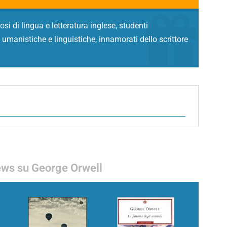
diosi di lingua e letteratura inglese, studenti
à umanistiche e linguistiche, innamorati dello scrittore
ws su George Orwell