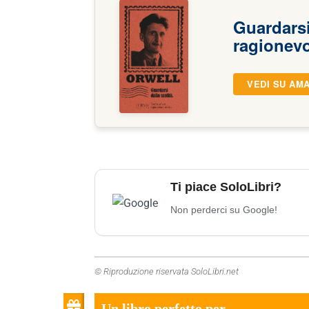
Guardarsi
ragionevo
VEDI SU AM
Ti piace SoloLibri?
Non perderci su Google!
© Riproduzione riservata SoloLibri.net
Un libro perfetto per...