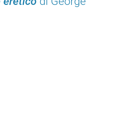
 eretico
di George