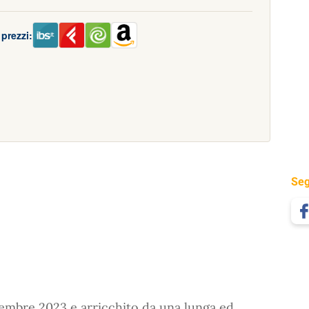
prezzi:
Seg
vembre 2023 e arricchito da una lunga ed