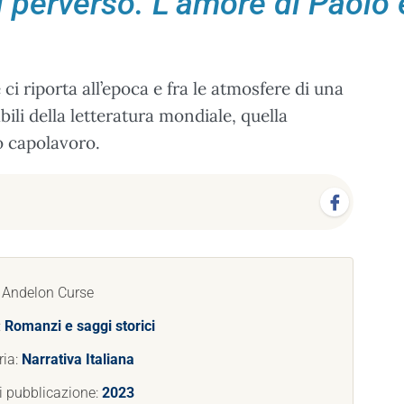
l perverso. L’amore di Paolo
i riporta all’epoca e fra le atmosfere di una
ili della letteratura mondiale, quella
o capolavoro.
: Andelon Curse
:
Romanzi e saggi storici
ria:
Narrativa Italiana
i pubblicazione:
2023