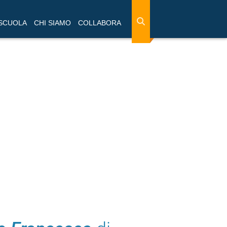
 SCUOLA
CHI SIAMO
COLLABORA