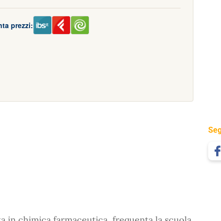
ta prezzi:
Seg
ta in chimica farmaceutica, frequenta la scuola