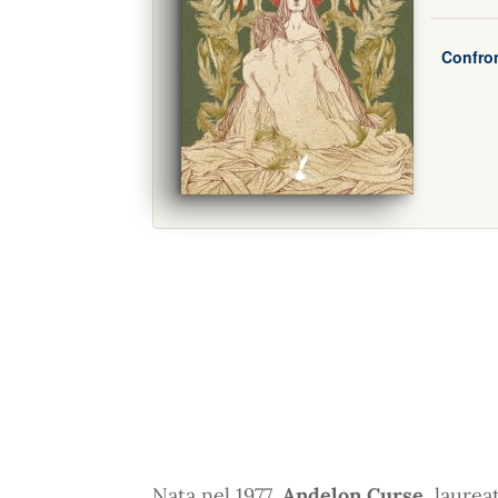
Confron
Nata nel 1977,
Andelon Curse
, laurea