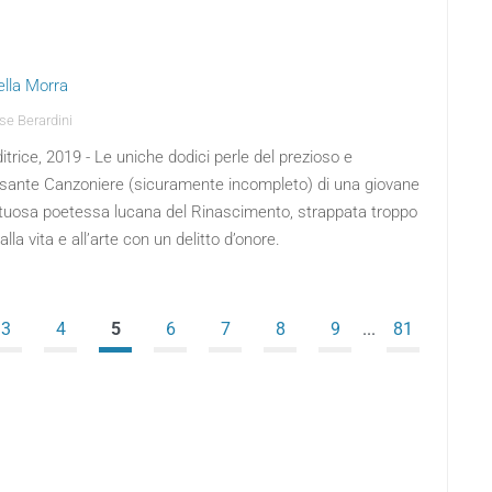
ella Morra
e Berardini
ditrice, 2019 - Le uniche dodici perle del prezioso e
ssante Canzoniere (sicuramente incompleto) di una giovane
ntuosa poetessa lucana del Rinascimento, strappata troppo
alla vita e all’arte con un delitto d’onore.
3
4
5
6
7
8
9
...
81