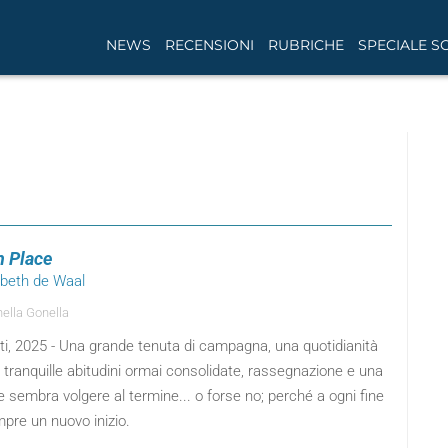
NEWS
RECENSIONI
RUBRICHE
SPECIALE S
n Place
abeth de Waal
ella Gonella
ti, 2025 - Una grande tenuta di campagna, una quotidianità
i tranquille abitudini ormai consolidate, rassegnazione e una
e sembra volgere al termine... o forse no; perché a ogni fine
pre un nuovo inizio.