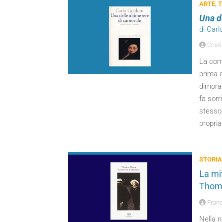
ARTE, 
Una d
di Carl
Cristi
La com
prima d
dimora 
fa sorr
stesso 
propria
STORIA
La mi
Thom
Fran
Nella n