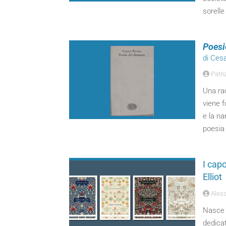
sorelle
Poesi
di Ces
Patriz
Una rac
viene f
e la na
poesia
I capo
Elliot
Aless
Nasce n
dedicat