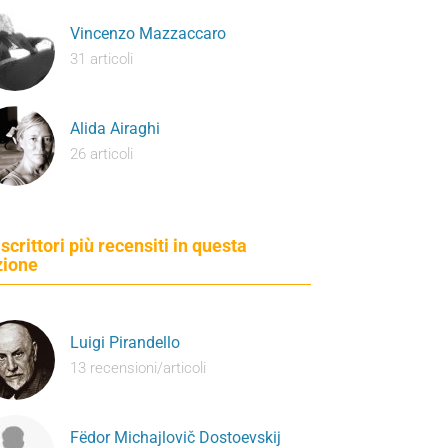
Vincenzo Mazzaccaro
31 articoli
Alida Airaghi
26 articoli
 scrittori più recensiti in questa
zione
Luigi Pirandello
13 recensioni/articoli
Fëdor Michajlovič Dostoevskij