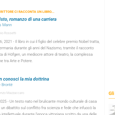
RITTORE CI RACCONTA UN LIBRO...
sto, romanzo di una carriera
us Mann
io Rossetti
i, 2021 - Il libro in cui il figlio del celebre premio Nobel tratta,
ermania durante gli anni del Nazismo, tramite il racconto
ita di Höfgen, un mediocre attore di teatro, la complessa
ne tra Arte e Potere.
n conosci la mia dottrina
e Brontë
Gli
enzo Mazzaccaro
2025 - Un testo nato nel brulicante mondo culturale di casa
 un dibattito sul conflitto fra scienza e fede che infuocò la
 intellettuale durante l’epoca vittoriana scritto da una delle