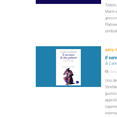
Tadzio
Mann e
greco-r
Platone
simbolo
ARTE, 
Il ser
di Carl
Cristi
Uno dei
Strehle
gustos
approfo
capirne
interna