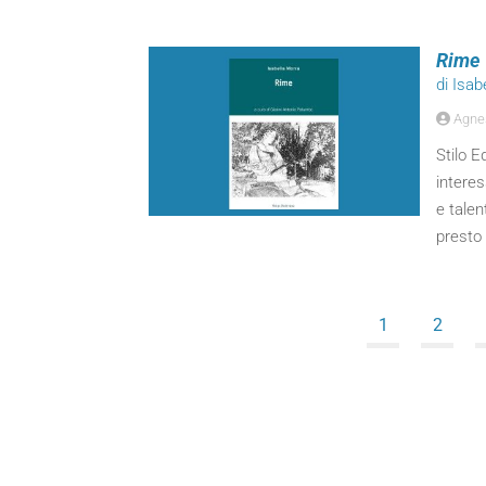
Rime
di Isab
Agnes
Stilo E
intere
e tale
presto 
1
2