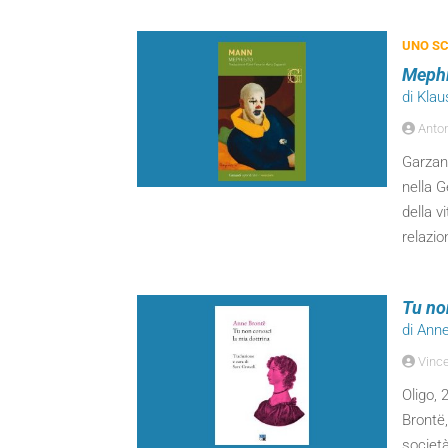
UNO SC
Mephi
di Kla
Anton
Garzant
nella G
della v
relazio
Tu no
di Ann
Vinc
Oligo, 
Brontë,
società