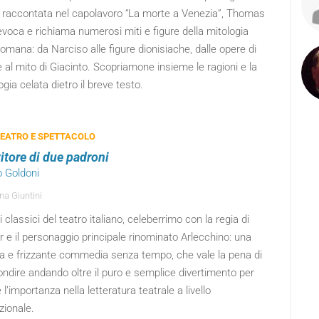
, raccontata nel capolavoro “La morte a Venezia”, Thomas
voca e richiama numerosi miti e figure della mitologia
omana: da Narciso alle figure dionisiache, dalle opere di
 al mito di Giacinto. Scopriamone insieme le ragioni e la
gia celata dietro il breve testo.
TEATRO E SPETTACOLO
vitore di due padroni
o Goldoni
na Giuntini
 classici del teatro italiano, celeberrimo con la regia di
r e il personaggio principale rinominato Arlecchino: una
a e frizzante commedia senza tempo, che vale la pena di
ndire andando oltre il puro e semplice divertimento per
 l’importanza nella letteratura teatrale a livello
zionale.