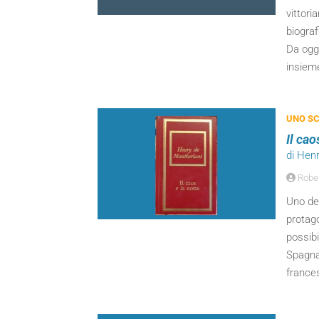
vittori
biograf
Da oggi
insieme
UNO SC
Il cao
di Hen
Robert
Uno dei
protag
possibi
Spagna 
france