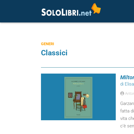
GENERI
Classici
Milto
di Elis
Anton
Garzan
fatta d
vita ch
c’è sem