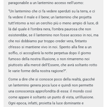
paragonabile a un lanternino acceso nell’uomo:
“Un lanternino che ci fa vedere sperduti su la terra, e ci
fa vedere il male e il bene; un lanternino che projetta
tutt’intorno a noi un cerchio più o meno ampio di luce, di
là dal quale è l’ombra nera, l’ombra paurosa che non
esisterebbe, se il lanternino non fosse acceso in noi, ma
che noi dobbiamo pur troppo creder vera, fintanto
ch’esso si mantiene vivo in noi. Spento alla fine a un
soffio, ci accoglierà la notte perpetua dopo il giorno
fumoso della nostra illusione, o non rimarremo noi
piuttosto alla mercé dell’Essere, che avrà soltanto rotto
le varie forme della nostra ragione?”.
Come a dire che si conosce poco della realtà, giacché
un lanternino genera poca luce e quindi non permette
una conoscenza approfondita di essa: il mondo così
come appare è soltanto un punto di vista, un’illusione.
Ogni epoca, infatti, proietta la luce dominante e