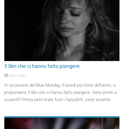
5 libri che ci hanno fatto piangere
Alice Figini
In occasione del Blue Monday, il lunedì più triste dell’anno, vi
proponiamo 5 libri che ci hanno fatto piangere. Siete pronti a
scoprirli? Prima però tirate fuori i fazzoletti, siete avvertiti.