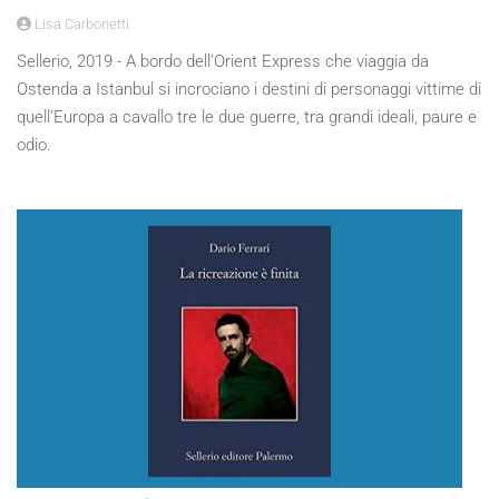
Lisa Carbonetti
Sellerio, 2019 - A bordo dell’Orient Express che viaggia da
Ostenda a Istanbul si incrociano i destini di personaggi vittime di
quell’Europa a cavallo tre le due guerre, tra grandi ideali, paure e
odio.