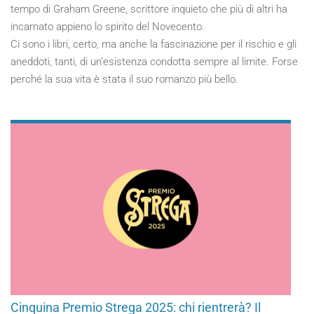
tempo di Graham Greene, scrittore inquieto che più di altri ha
incarnato appieno lo spirito del Novecento.
Ci sono i libri, certo, ma anche la fascinazione per il rischio e gli
aneddoti, tanti, di un’esistenza condotta sempre al limite. Forse
perché la sua vita è stata il suo romanzo più bello.
Cinquina Premio Strega 2025: chi rientrerà? Il