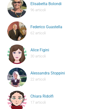
Elisabetta Bolondi
96 articoli
Federico Guastella
62 articoli
Alice Figini
30 articoli
Alessandra Stoppini
22 articoli
Chiara Ridolfi
17 articoli