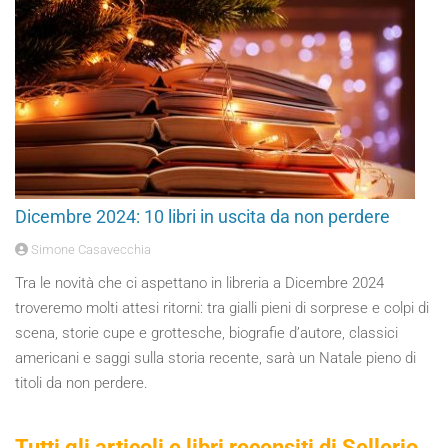
Dicembre 2024: 10 libri in uscita da non perdere
Simone Casavecchia
Tra le novità che ci aspettano in libreria a Dicembre 2024
troveremo molti attesi ritorni: tra gialli pieni di sorprese e colpi di
scena, storie cupe e grottesche, biografie d’autore, classici
americani e saggi sulla storia recente, sarà un Natale pieno di
titoli da non perdere.
Tutti gli articoli e libri recensiti di Sellerio