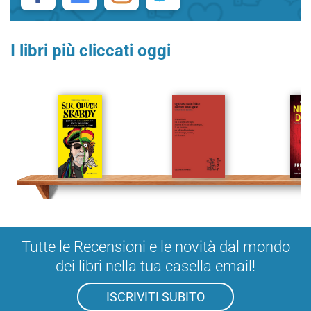
I libri più cliccati oggi
Tutte le Recensioni e le novità dal mondo
dei libri nella tua casella email!
ISCRIVITI SUBITO