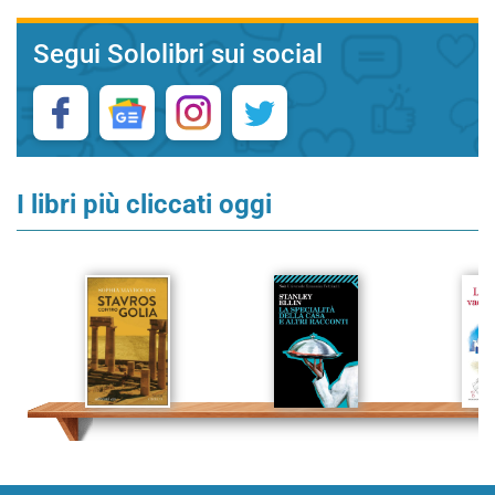
Segui Sololibri sui social
I libri più cliccati oggi