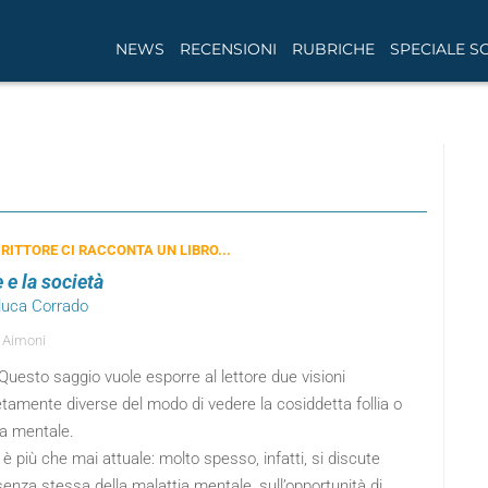
NEWS
RECENSIONI
RUBRICHE
SPECIALE S
RITTORE CI RACCONTA UN LIBRO...
le e la società
nluca Corrado
 Aimoni
Questo saggio vuole esporre al lettore due visioni
tamente diverse del modo di vedere la cosiddetta follia o
ia mentale.
 è più che mai attuale: molto spesso, infatti, si discute
senza stessa della malattia mentale, sull’opportunità di