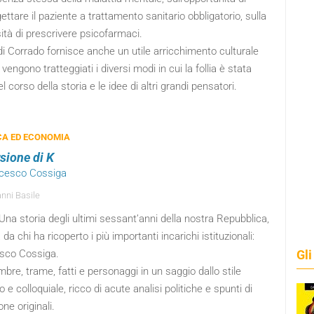
ttare il paziente a trattamento sanitario obbligatorio, sulla
tà di prescrivere psicofarmaci.
o di Corrado fornisce anche un utile arricchimento culturale
vengono tratteggiati i diversi modi in cui la follia è stata
el corso della storia e le idee di altri grandi pensatori.
CA ED ECONOMIA
rsione di K
ncesco Cossiga
nni Basile
Una storia degli ultimi sessant’anni della nostra Repubblica,
 da chi ha ricoperto i più importanti incarichi istituzionali:
sco Cossiga.
Gli
mbre, trame, fatti e personaggi in un saggio dallo stile
o e colloquiale, ricco di acute analisi politiche e spunti di
one originali.