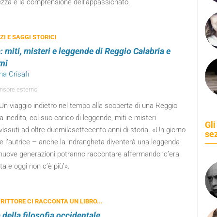
ezza e la comprensione dell’appassionato.
I E SAGGI STORICI
 miti, misteri e leggende di Reggio Calabria e
rni
na Crisafi
sore esterno
Un viaggio indietro nel tempo alla scoperta di una Reggio
a inedita, col suo carico di leggende, miti e misteri
Gli
issuti ad oltre duemilasettecento anni di storia. «Un giorno
se
e l’autrice – anche la ‘ndrangheta diventerà una leggenda
 nuove generazioni potranno raccontare affermando ‘c’era
ta e oggi non c’è più’».
RITTORE CI RACCONTA UN LIBRO...
 della filosofia occidentale