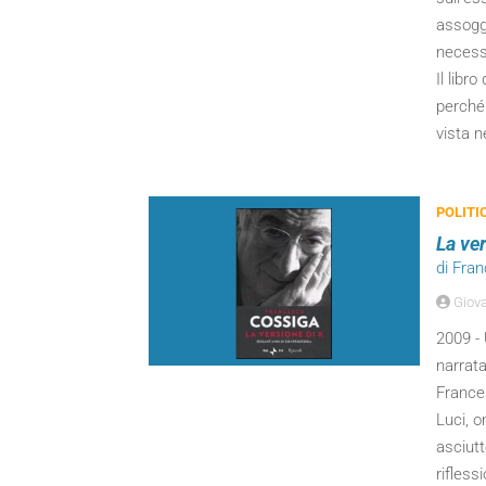
assogge
necessi
Il libr
perché 
vista n
POLITI
La ve
di Fra
Giova
2009 - 
narrata
France
Luci, o
asciutt
riflessi