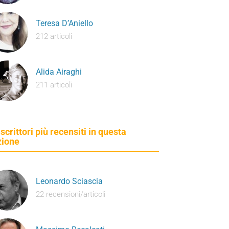
Teresa D’Aniello
212 articoli
Alida Airaghi
211 articoli
 scrittori più recensiti in questa
zione
Leonardo Sciascia
22 recensioni/articoli