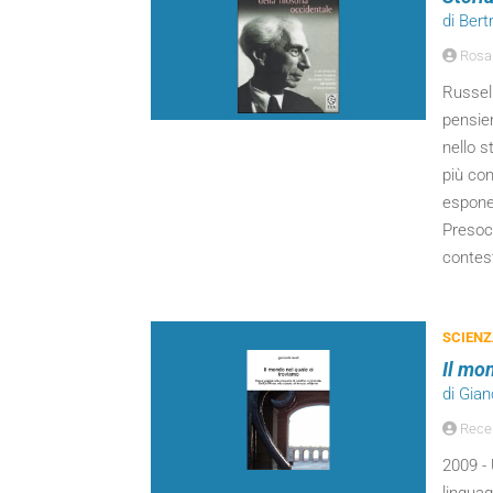
di Bert
Rosa
Russell
pensier
nello s
più con
espone,
Presocr
contest
SCIEN
Il mo
di Gian
Recen
2009 - 