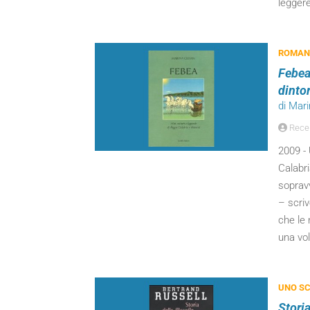
legger
ROMANZ
Febea:
dinto
di Mari
Recen
2009 - 
Calabri
sopravv
– scriv
che le
una vol
UNO SC
Storia