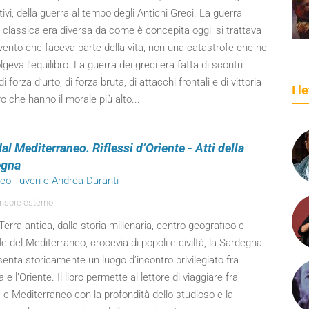
tivi, della guerra al tempo degli Antichi Greci. La guerra
a classica era diversa da come è concepita oggi: si trattava
vento che faceva parte della vita, non una catastrofe che ne
geva l’equilibro. La guerra dei greci era fatta di scontri
 di forza d’urto, di forza bruta, di attacchi frontali e di vittoria
I l
ro che hanno il morale più alto...
al Mediterraneo. Riflessi d’Oriente - Atti della
egna
teo Tuveri e Andrea Duranti
sore esterno
Terra antica, dalla storia millenaria, centro geografico e
le del Mediterraneo, crocevia di popoli e civiltà, la Sardegna
enta storicamente un luogo d’incontro privilegiato fra
a e l’Oriente. Il libro permette al lettore di viaggiare fra
 e Mediterraneo con la profondità dello studioso e la