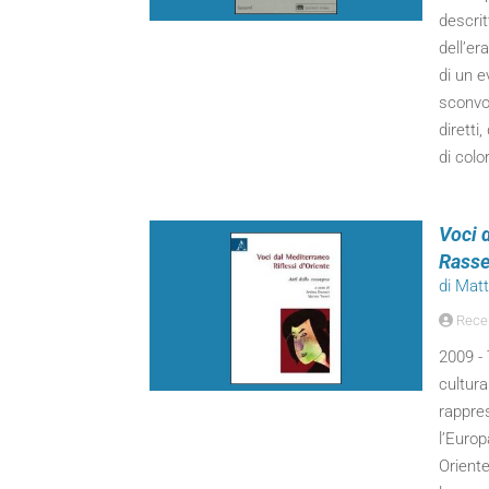
descrit
dell’er
di un e
sconvol
diretti,
di colo
Voci d
Rass
di Mat
Recen
2009 - 
cultura
rappres
l’Europ
Oriente