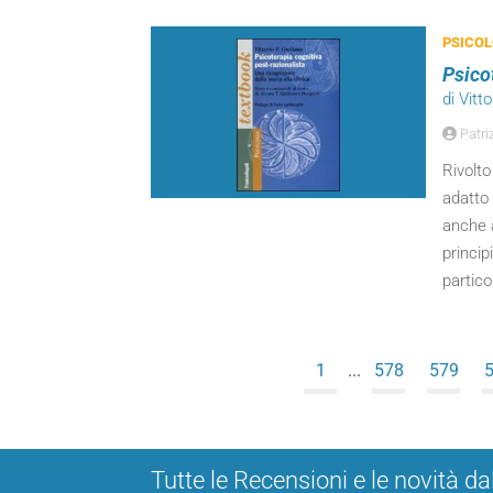
PSICOL
Psico
di Vitt
Patriz
Rivolto
adatto 
anche a
princip
partico
1
...
578
579
Tutte le Recensioni e le novità da