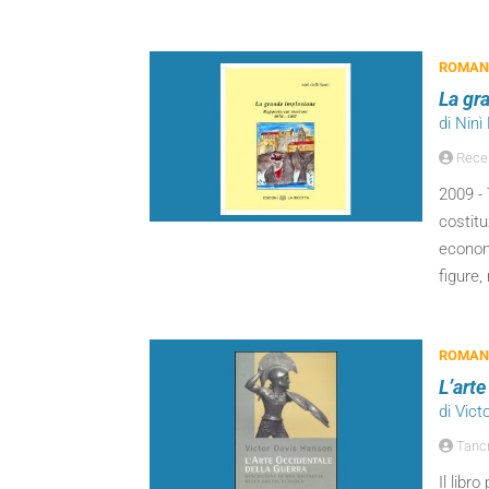
ROMANZ
La gr
di Ninì 
Recen
2009 - 
costitu
economi
figure
ROMANZ
L’arte
di Vic
Tancr
Il libr