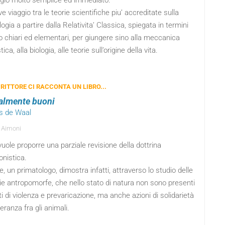
ggio molto semplice ed immediato.
e viaggio tra le teorie scientifiche piu’ accreditate sulla
gia a partire dalla Relativita’ Classica, spiegata in termini
 chiari ed elementari, per giungere sino alla meccanica
ica, alla biologia, alle teorie sull’origine della vita.
RITTORE CI RACCONTA UN LIBRO...
almente buoni
ns de Waal
 Aimoni
o vuole proporre una parziale revisione della dottrina
onistica.
e, un primatologo, dimostra infatti, attraverso lo studio delle
e antropomorfe, che nello stato di natura non sono presenti
ti di violenza e prevaricazione, ma anche azioni di solidarietà
leranza fra gli animali.