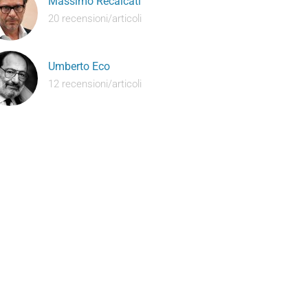
Massimo Recalcati
20 recensioni/articoli
Umberto Eco
12 recensioni/articoli