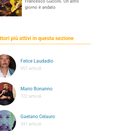
Francesco Guccini. Un altro
giorno è andato
ettori più attivi in questa sezione
Felice Laudadio
957 articoli
Mario Bonanno
722 articoli
Gaetano Celauro
341 articoli