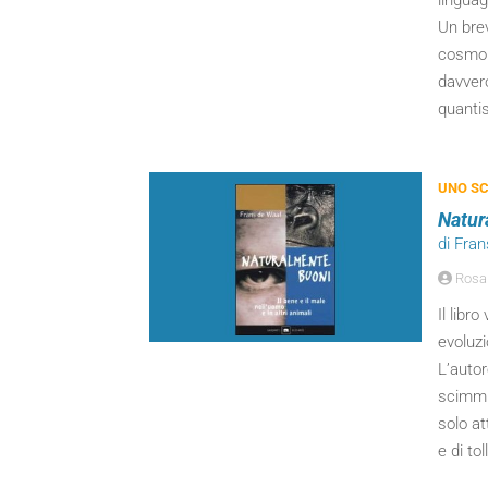
lingua
Un brev
cosmolo
davvero
quantist
UNO SC
Natur
di Fra
Rosa
Il libr
evoluzi
L’autor
scimmi
solo at
e di tol