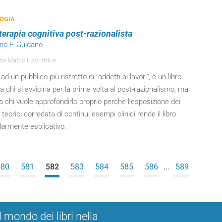
OGIA
terapia cognitiva post-razionalista
orio F. Guidano
ia Mattioli, scrittrice
 ad un pubblico più ristretto di "addetti ai lavori", è un libro
a chi si avvicina per la prima volta al post-razionalismo, ma
 chi vuole approfondirlo proprio perché l’esposizione dei
i teorici corredata di continui esempi clinici rende il libro
larmente esplicativo.
580
581
582
583
584
585
586
...
589
l mondo dei libri nella