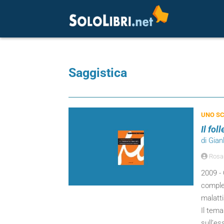
Saggistica
UNO SC
Il fol
di Gia
Rosa
2009 - 
comple
malatt
Il tema
sull’es