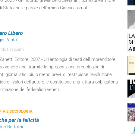
, 2025 - Un ricordo di Marcello Stefanini, uomo di Partito e
 Stato, nelle parole dell’amico Giorgio Tornati.
ero Libero
gio Panto
rdo Pasqualin
Zanetti Editore, 2007 - Un’antologia di testi dell’imprenditore
ico veneto che, tramite la riproposizione cronologica di
nti giornalistici più o meno brevi, ci restituisce l’evoluzione
ica e i valori dell’autore, e costituisce una lettura obbligatoria
ormazione dei federalisti veneti.
FIA E SOCIOLOGIA
che per la felicità
ano Bartolini