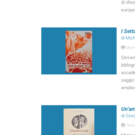
di rife
europe
I Sett
di Mic
Mari
Derive
bibliog
accadim
saggio 
amplis
Un’am
di Gior
Tere