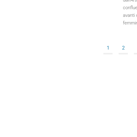
dall’Ar
conflu
avanti 
femmi
1
2