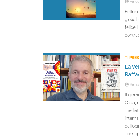
Vinc
Feltrin
global
felice 
contrad
TI PRES
La ver
Raffa
Simo
Il gior
Gaza, r
mediati
interna
dell’op
consap