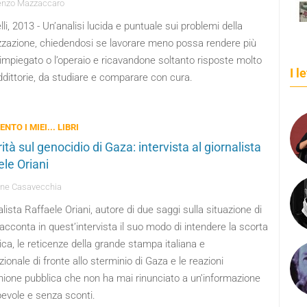
enzo Mazzaccaro
elli, 2013 - Un’analisi lucida e puntuale sui problemi della
izzazione, chiedendosi se lavorare meno possa rendere più
l’impiegato o l’operaio e ricavandone soltanto risposte molto
I l
dittorie, da studiare e comparare con cura.
ENTO I MIEI... LIBRI
ità sul genocidio di Gaza: intervista al giornalista
ele Oriani
ne Casavecchia
nalista Raffaele Oriani, autore di due saggi sulla situazione di
acconta in quest’intervista il suo modo di intendere la scorta
ca, le reticenze della grande stampa italiana e
zionale di fronte allo sterminio di Gaza e le reazioni
inione pubblica che non ha mai rinunciato a un’informazione
evole e senza sconti.