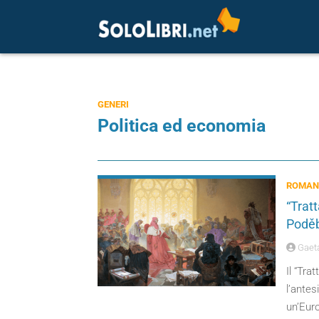
GENERI
Politica ed economia
ROMANZ
“Tratt
Poděb
Gaeta
Il “Tra
l’antes
un’Euro