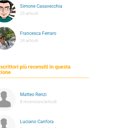
Simone Casavecchia
25 articoli
Francesca Ferraro
24 articoli
 scrittori più recensiti in questa
zione
Matteo Renzi
8 recensioni/articoli
Luciano Canfora