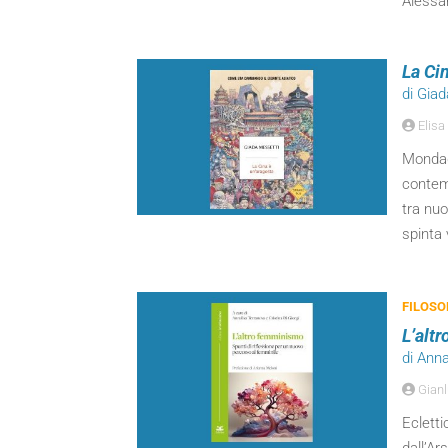
Alessa
La Ci
di Gia
Elisa 
Mondado
contem
tra nuo
spinta
FILOSO
L’alt
di Anna
Gianl
Ecletti