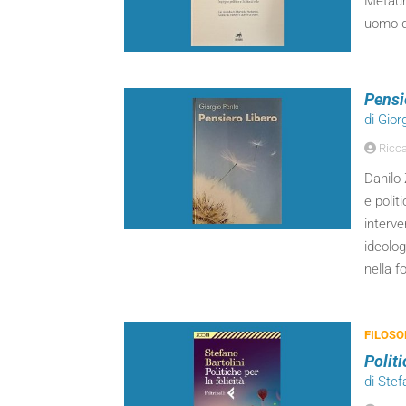
Metauro
uomo di
Pensi
di Gior
Ricca
Danilo 
e polit
interve
ideolog
nella f
FILOSO
Politi
di Stef