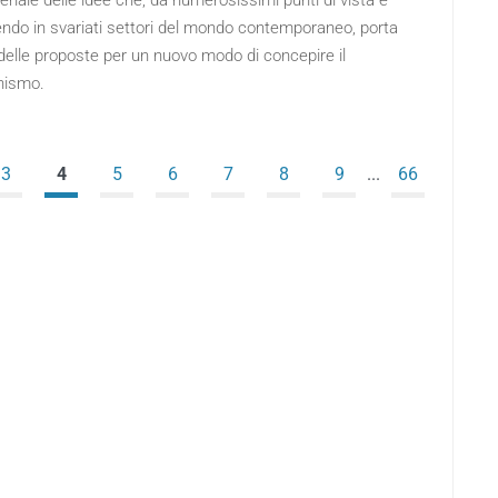
senale delle idee che, da numerosissimi punti di vista e
endo in svariati settori del mondo contemporaneo, porta
delle proposte per un nuovo modo di concepire il
nismo.
3
4
5
6
7
8
9
...
66