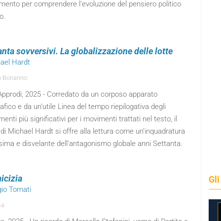
rimento per comprendere l’evoluzione del pensiero politico
o.
anta sovversivi. La globalizzazione delle lotte
hael Hardt
o Bonanno
Approdi, 2025 - Corredato da un corposo apparato
rafico e da un’utile Linea del tempo riepilogativa degli
enti più significativi per i movimenti trattati nel testo, il
di Michael Hardt si offre alla lettura come un’inquadratura
sima e disvelante dell’antagonismo globale anni Settanta.
icizia
Gli
gio Tornati
sa