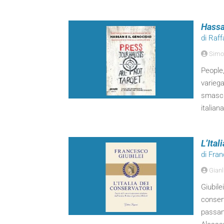
Hassa
di Raff
Simo
People,
variega
smasche
italiana
L’Ital
di Fran
Gianl
Giubile
conserv
passand