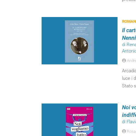
ROMANZ
Il ca
Nenni
di Ren
Antoni
Andr
Arcadi
luce i 
Stato s
Noi v
indiff
di Flavi
Rosar