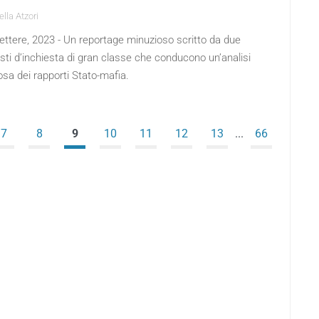
lla Atzori
ettere, 2023 - Un reportage minuzioso scritto da due
isti d’inchiesta di gran classe che conducono un’analisi
sa dei rapporti Stato-mafia.
7
8
9
10
11
12
13
...
66