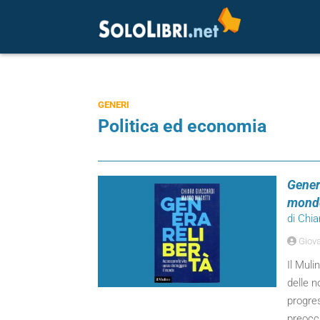
GENERI
Politica ed economia
Genera
mond
di Chi
Giova
Il Muli
delle n
progres
preocc