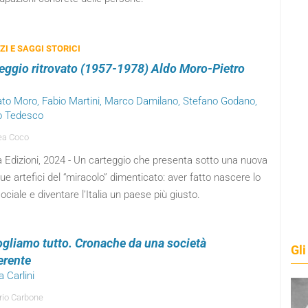
I E SAGGI STORICI
rteggio ritrovato (1957-1978) Aldo Moro-Pietro
ato Moro, Fabio Martini, Marco Damilano, Stefano Godano,
o Tedesco
ea Coco
a Edizioni, 2024 - Un carteggio che presenta sotto una nuova
due artefici del “miracolo” dimenticato: aver fatto nascere lo
ociale e diventare l’Italia un paese più giusto.
ogliamo tutto. Cronache da una società
Gli
erente
a Carlini
io Carbone