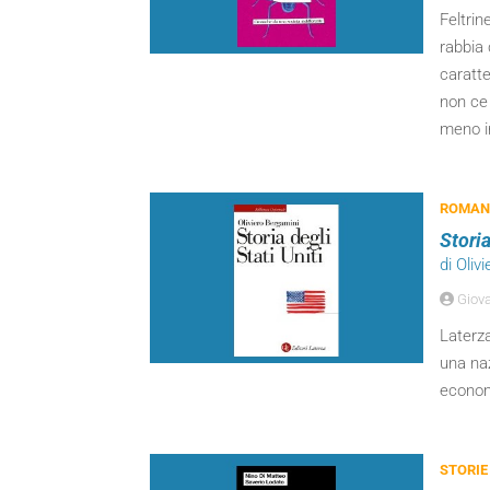
Feltrin
rabbia 
caratte
non ce 
meno in
ROMANZ
Storia
di Oliv
Giova
Laterza
una naz
econom
STORIE