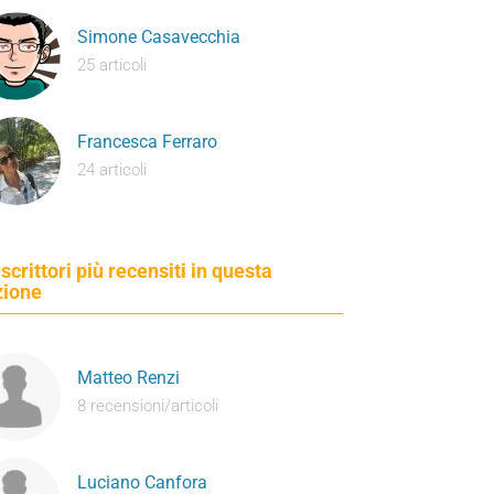
Simone Casavecchia
25 articoli
Francesca Ferraro
24 articoli
 scrittori più recensiti in questa
zione
Matteo Renzi
8 recensioni/articoli
Luciano Canfora