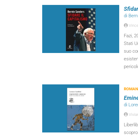
Sfidar
di Ber
Vinc
Fazi, 2
Stati U
suo co
esisten
pericol
ROMANZ
Emine
di Lore
Vivian
Liberli
scopron