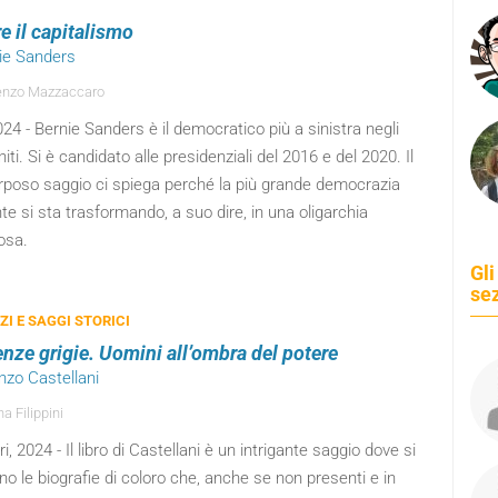
e il capitalismo
nie Sanders
enzo Mazzaccaro
024 - Bernie Sanders è il democratico più a sinistra negli
niti. Si è candidato alle presidenziali del 2016 e del 2020. Il
rposo saggio ci spiega perché la più grande democrazia
te si sta trasformando, a suo dire, in una oligarchia
osa.
Gli
se
I E SAGGI STORICI
nze grigie. Uomini all’ombra del potere
nzo Castellani
a Filippini
bri, 2024 - Il libro di Castellani è un intrigante saggio dove si
o le biografie di coloro che, anche se non presenti e in