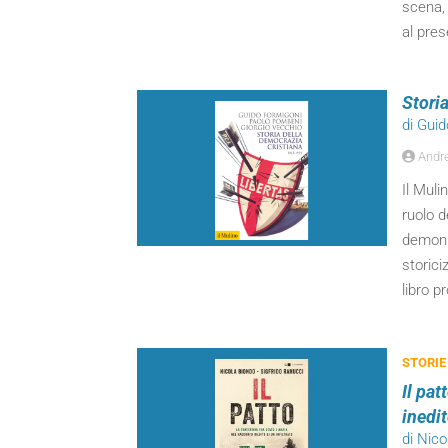
scena, 
al pres
Stori
di Gui
Andr
Il Muli
ruolo d
demoniz
storici
libro p
STORIE
Il pat
inedit
di Nico