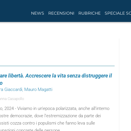
NEWS
RECENSIONI
RUBRICHE
SPECIALE S
re libertà. Accrescere la vita senza distruggere il
o
ara Giaccardi, Mauro Magatti
nna Casapollo
no, 2024 - Viviamo in un’epoca polarizzata, anche all’interno
ostre democrazie, dove l’estremizzazione da parte dei
sisti cozza contro i populismi che fanno leva sulle
upazioni concrete delle persone.