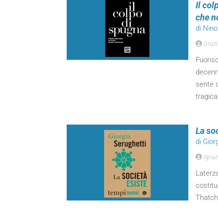
Il col
che n
di Nin
Grazie
Fuorisc
decenn
sente d
tragica
La soc
di Gior
Ignaz
Laterza
costit
Thatch