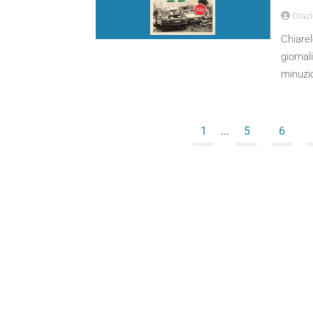
Grazie
Chiarel
giornal
minuzio
1
...
5
6