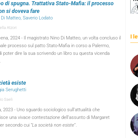
po di spugna. Trattativa Stato-Mafia: il processo
on si doveva fare
o Di Matteo, Saverio Lodato
lla Atzori
I l
ena, 2024 - Il magistrato Nino Di Matteo, un volta concluso il
ale processo sul patto Stato-Mafia in corso a Palermo,
i poter dire la sua scrivendo un libro su questa vicenda
.
ietà esiste
gia Serughetti
io Saeli
, 2023 - Uno sguardo sociologico sull’attualità che
uisce una vivace contestazione dell’assunto di Margaret
er secondo cui “
La società non esiste
”.