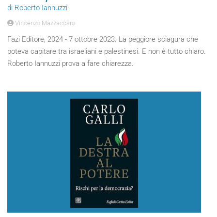
di Roberto Iannuzzi
Vincenzo Mazzaccaro
Fazi Editore, 2024 - 7 ottobre 2023. La peggiore sciagura che
poteva capitare tra israeliani e palestinesi. E non è tutto chiaro.
Roberto Iannuzzi prova a fare chiarezza.