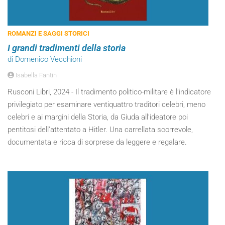
ROMANZI E SAGGI STORICI
I grandi tradimenti della storia
di Domenico Vecchioni
Isabella Fantin
Rusconi Libri, 2024 - Il tradimento politico-militare è l’indicatore
privilegiato per esaminare ventiquattro traditori celebri, meno
celebri e ai margini della Storia, da Giuda all’ideatore poi
pentitosi dell’attentato a Hitler. Una carrellata scorrevole,
documentata e ricca di sorprese da leggere e regalare.