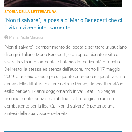
STORIA DELLA LETTERATURA
“Non ti salvare”, la poesia di Mario Benedetti che ci
invita a vivere intensamente
Maria Paola Macioci
“Non ti salvare”, componimento del poeta e scrittore uruguaiano
di origini italiane Mario Benedetti, è un appassionato invito a
vivere la vita intensamente, rifiutando la mediocrità e l’apatia.
Del resto, la stessa esistenza dell’autore, morto il 17 maggio
2009, è un chiaro esempio di quanto espresso in questi versi: a
causa della dittatura militare nel suo Paese, Benedetti restò in
esilio per ben 12 anni soggiornando in vari Stati, in Spagna
principalmente, senza mai abdicare al coraggioso ruolo di
combattente per la libertà. “Non ti salvare” è pertanto una
sintesi della sua visione della vita.