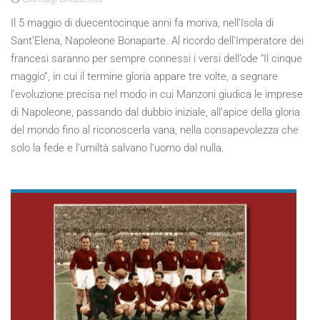
Il 5 maggio di duecentocinque anni fa moriva, nell’Isola di
Sant’Elena, Napoleone Bonaparte. Al ricordo dell’Imperatore dei
francesi saranno per sempre connessi i versi dell’ode “Il cinque
maggio”, in cui il termine gloria appare tre volte, a segnare
l’evoluzione precisa nel modo in cui Manzoni giudica le imprese
di Napoleone, passando dal dubbio iniziale, all’apice della gloria
del mondo fino al riconoscerla vana, nella consapevolezza che
solo la fede e l’umiltà salvano l’uomo dal nulla.