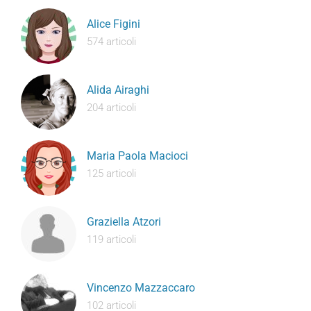
Alice Figini
574 articoli
Alida Airaghi
204 articoli
Maria Paola Macioci
125 articoli
Graziella Atzori
119 articoli
Vincenzo Mazzaccaro
102 articoli