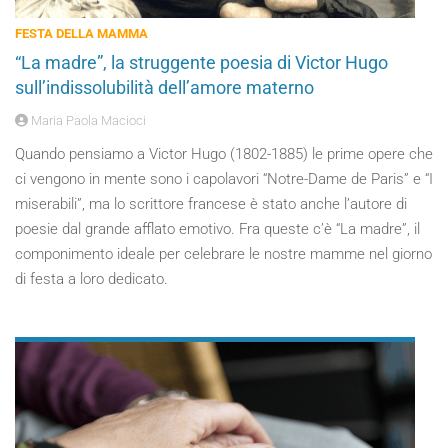
FESTA DELLA MAMMA
“La madre”, la struggente poesia di Victor Hugo
sull’indissolubilità dell’amore materno
Maria Paola Macioci
Quando pensiamo a Victor Hugo (1802-1885) le prime opere che
ci vengono in mente sono i capolavori “Notre-Dame de Paris” e “I
miserabili”, ma lo scrittore francese è stato anche l’autore di
poesie dal grande afflato emotivo. Fra queste c’è “La madre”, il
componimento ideale per celebrare le nostre mamme nel giorno
di festa a loro dedicato.