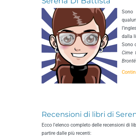
Serena Di Battista
Sono l
qualun
l’ingl
dalla 
Sono c
Cime 
Brontë
Contin
Recensioni di libri di Sere
Ecco l'elenco completo delle recensioni di lib
partire dalle più recenti: