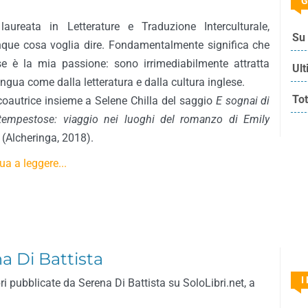
G
aureata in Letterature e Traduzione Interculturale,
Su 
que cosa voglia dire. Fondamentalmente significa che
ese è la mia passione: sono irrimediabilmente attratta
Ult
lingua come dalla letteratura e dalla cultura inglese.
Tot
oautrice insieme a Selene Chilla del saggio
E sognai di
tempestose: viaggio nei luoghi del romanzo di Emily
(Alcheringa, 2018).
ua a leggere...
na Di Battista
I
ri pubblicate da Serena Di Battista su SoloLibri.net, a