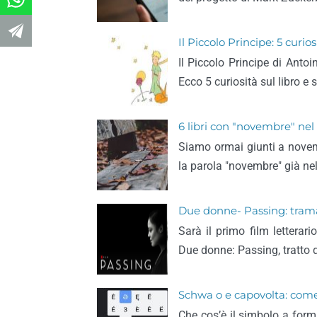
Il Piccolo Principe: 5 curios
Il Piccolo Principe di Anto
Ecco 5 curiosità sul libro e 
6 libri con "novembre" nel 
Siamo ormai giunti a novem
la parola "novembre" già nel 
Due donne- Passing: trama e
Sarà il primo film letterar
Due donne: Passing, tratto d
Schwa o e capovolta: come s
Che cos’è il simbolo a for