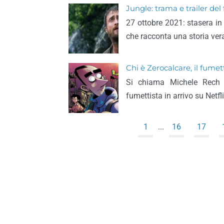
Jungle: trama e trailer del 
27 ottobre 2021: stasera in 
che racconta una storia vera
Chi è Zerocalcare, il fumett
Si chiama Michele Rech 
fumettista in arrivo su Netf
1
...
16
17