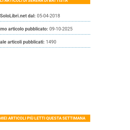
LI ARTICOLI DI SERENA DI BATTISTA
SoloLibri.net dal:
05-04-2018
imo articolo pubblicato:
09-10-2025
ale articoli pubblicati:
1490
 MIEI ARTICOLI PIÙ LETTI QUESTA SETTIMANA