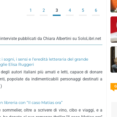
1
2
3
4
5
6
interviste pubblicati da Chiara Albertini su SoloLibri.net
 sogni, i sensi e l’eredità letteraria del grande
oglie Elisa Ruggeri
degli autori italiani più amati e letti, capace di donare
nti, popolate da indimenticabili personaggi destinati a
…)
G
n libreria con “Il caso Matias ora”
 sommelier, oltre a scrivere di vino, cibo e viaggi, e a