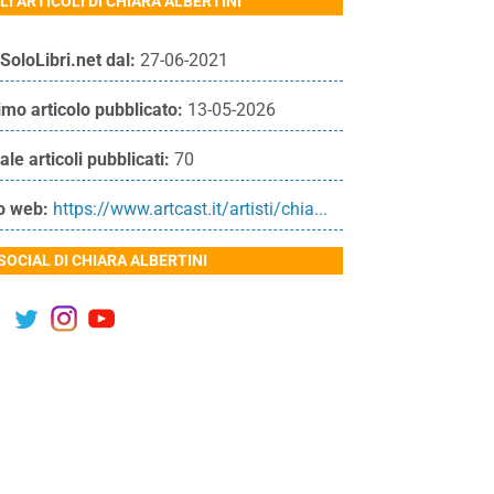
LI ARTICOLI DI CHIARA ALBERTINI
SoloLibri.net dal:
27-06-2021
imo articolo pubblicato:
13-05-2026
ale articoli pubblicati:
70
o web:
https://www.artcast.it/artisti/chia...
 SOCIAL DI CHIARA ALBERTINI