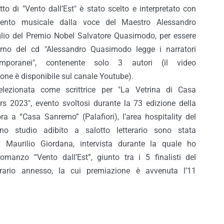
to di "Vento dall’Est" è stato scelto e interpretato con
nto musicale dalla voce del Maestro Alessandro
lio del Premio Nobel Salvatore Quasimodo, per essere
nterno del cd "Alessandro Quasimodo legge i narratori
temporanei", contenente solo 3 autori (il video
zione è disponibile sul canale Youtube).
lezionata come scrittrice per "La Vetrina di Casa
s 2023", evento svoltosi durante la 73 edizione della
a a “Casa Sanremo” (Palafiori), l’area hospitality del
uno studio adibito a salotto letterario sono stata
da Maurilio Giordana, intervista durante la quale ho
romanzo “Vento dall’Est”, giunto tra i 5 finalisti del
erario annesso, la cui premiazione è avvenuta l’11