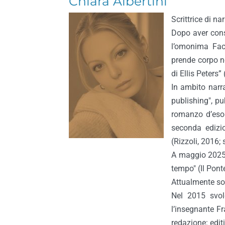
Chiara Albertini
Scrittrice di n
Dopo aver conse
l’omonima Faco
prende corpo ne
di Ellis Peters
In ambito narra
publishing", pu
romanzo d’esor
seconda edizi
(Rizzoli, 2016;
A maggio 2025 
tempo" (Il Pont
Attualmente so
Nel 2015 svol
l’insegnante F
redazione: edit