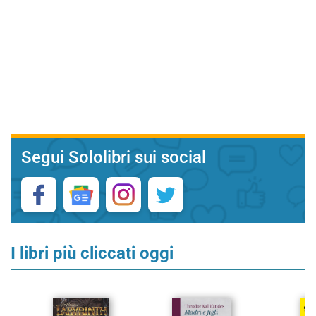
Segui Sololibri sui social
I libri più cliccati oggi