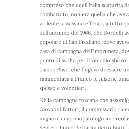
compreso che quell’Italia scaturita d
combattuto, non era quella che aveva
violente, assassinii efferati, a tutto 
dell’autunno del 1966, che Bordelli a
popolare di San Frediano, dove aveva a
casa di campagna dell’Impruneta, dov
punto di svolta per il vecchio sbirro,
bianco Blisk, che fingeva di essere u
rammentava a Franco le miserie uman
spesso e volentieri.
Nella campagna toscana che assomigli
Giovanni Fattori, il commissario ricev
migliore anatomopatologo in circolazi
Segreti, Ennio Bottarini detto Botta,