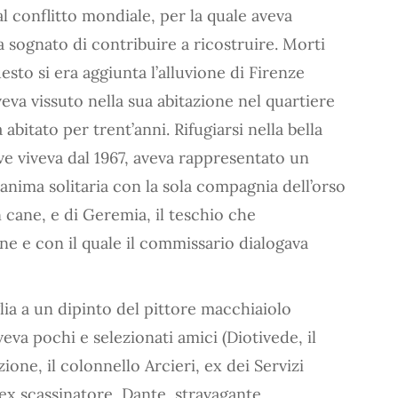
al conflitto mondiale, per la quale aveva
 sognato di contribuire a ricostruire. Morti
questo si era aggiunta l’alluvione di Firenze
veva vissuto nella sua abitazione nel quartiere
bitato per trent’anni. Rifugiarsi nella bella
e viveva dal 1967, aveva rappresentato un
 anima solitaria con la sola compagnia dell’orso
n cane, e di Geremia, il teschio che
e e con il quale il commissario dialogava
a a un dipinto del pittore macchiaiolo
eva pochi e selezionati amici (Diotivede, il
one, il colonnello Arcieri, ex dei Servizi
 ex scassinatore, Dante, stravagante