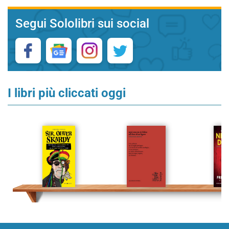
Segui Sololibri sui social
I libri più cliccati oggi