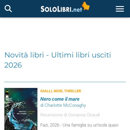
Togg
Novità libri - Ultimi libri usciti
2026
GIALLI, NOIR, THRILLER
Nero come il mare
di Charlotte McConaghy
Recensione di Giovanna Giraudi
Fazi, 2026 - Una famiglia su un’isola quasi