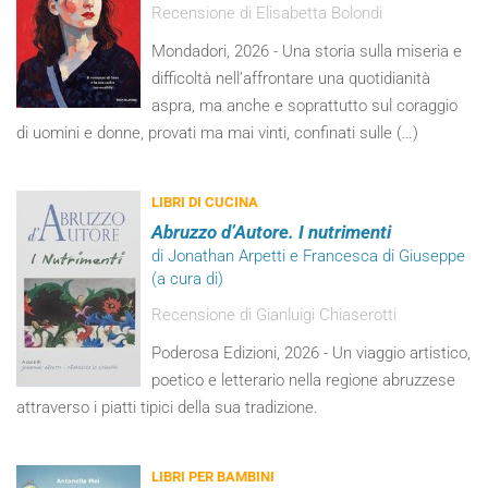
Recensione di Elisabetta Bolondi
Mondadori, 2026 - Una storia sulla miseria e
difficoltà nell’affrontare una quotidianità
aspra, ma anche e soprattutto sul coraggio
di uomini e donne, provati ma mai vinti, confinati sulle (…)
LIBRI DI CUCINA
Abruzzo d’Autore. I nutrimenti
di Jonathan Arpetti e Francesca di Giuseppe
(a cura di)
Recensione di Gianluigi Chiaserotti
Poderosa Edizioni, 2026 - Un viaggio artistico,
poetico e letterario nella regione abruzzese
attraverso i piatti tipici della sua tradizione.
LIBRI PER BAMBINI