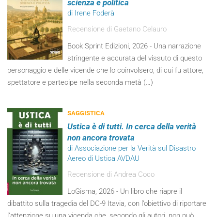
scienza e politica
di Irene Foderà
Recensione di Gaetano Celauro
Book Sprint Edizioni, 2026 - Una narrazione
stringente e accurata del vissuto di questo
personaggio e delle vicende che lo coinvolsero, di cui fu attore,
spettatore e partecipe nella seconda metà (…)
SAGGISTICA
Ustica è di tutti. In cerca della verità
non ancora trovata
di Associazione per la Verità sul Disastro
Aereo di Ustica AVDAU
Recensione di Andrea Coco
LoGisma, 2026 - Un libro che riapre il
dibattito sulla tragedia del DC-9 Itavia, con l’obiettivo di riportare
l’attenzione su una vicenda che, secondo gli autori, non può