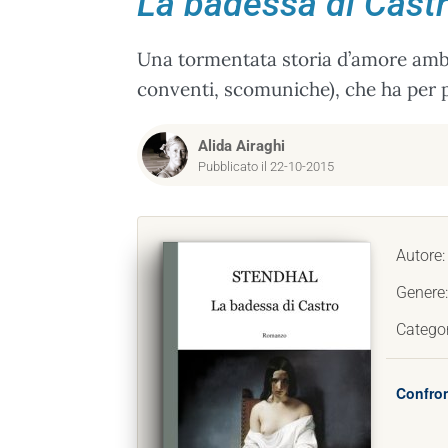
La badessa di Cast
Una tormentata storia d’amore ambie
conventi, scomuniche), che ha per 
Alida Airaghi
Pubblicato il 22-10-2015
Autore
Genere
Catego
Confron