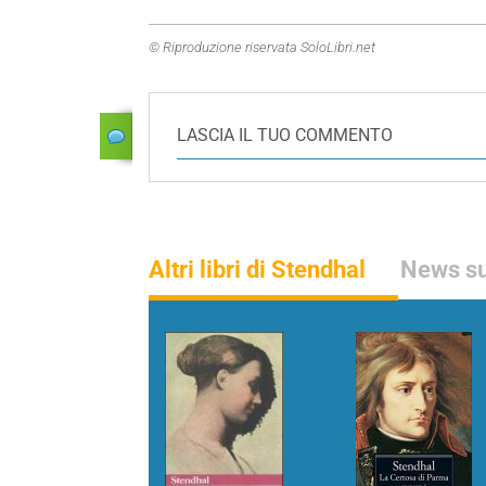
© Riproduzione riservata SoloLibri.net
LASCIA IL TUO COMMENTO
Altri libri di Stendhal
News su