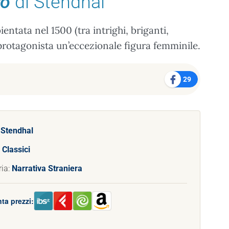
ro
di Stendhal
ntata nel 1500 (tra intrighi, briganti,
protagonista un’eccezionale figura femminile.
29
:
Stendhal
:
Classici
ria:
Narrativa Straniera
ta prezzi: