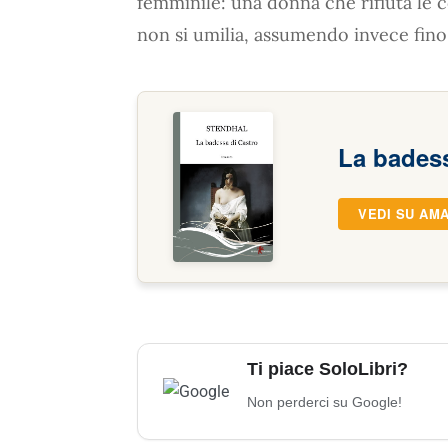
femminile: una donna che rifiuta le c
non si umilia, assumendo invece fino 
La badess
VEDI SU AM
Ti piace SoloLibri?
Non perderci su Google!