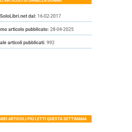
LI ARTICOLI DI ORNELLA DONNA
SoloLibri.net dal:
16-02-2017
imo articolo pubblicato:
28-04-2025
ale articoli pubblicati:
992
 MIEI ARTICOLI PIÙ LETTI QUESTA SETTIMANA