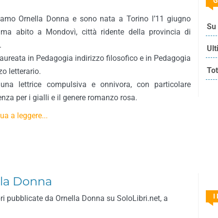
G
iamo Ornella Donna e sono nata a Torino l’11 giugno
Su 
ma abito a Mondovì, città ridente della provincia di
.
Ult
aureata in Pedagogia indirizzo filosofico e in Pedagogia
Tot
zo letterario.
una lettrice compulsiva e onnivora, con particolare
enza per i gialli e il genere romanzo rosa.
ua a leggere...
ella Donna
I
bri pubblicate da Ornella Donna su SoloLibri.net, a