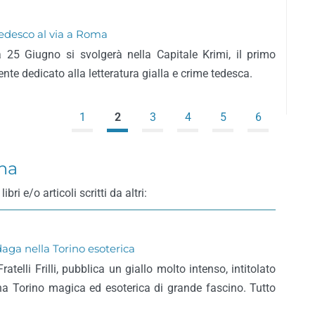
o tedesco al via a Roma
25 Giugno si svolgerà nella Capitale Krimi, il primo
nte dedicato alla letteratura gialla e crime tedesca.
1
2
3
4
5
6
na
i e/o articoli scritti da altri:
aga nella Torino esoterica
ratelli Frilli, pubblica un giallo molto intenso, intitolato
una Torino magica ed esoterica di grande fascino. Tutto
)