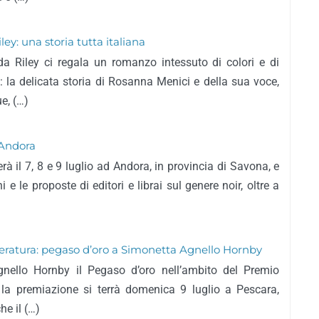
ley: una storia tutta italiana
da Riley ci regala un romanzo intessuto di colori e di
e: la delicata storia di Rosanna Menici e della sua voce,
e, (…)
 Andora
erà il 7, 8 e 9 luglio ad Andora, in provincia di Savona, e
 e le proposte di editori e librai sul genere noir, oltre a
teratura: pegaso d’oro a Simonetta Agnello Hornby
nello Hornby il Pegaso d’oro nell’ambito del Premio
: la premiazione si terrà domenica 9 luglio a Pescara,
e il (…)