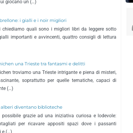
 qui giocano un (…)
ellone: i gialli e i noir migliori
ci chiediamo quali sono i migliori libri da leggere sotto
ialli importanti e avvincenti, quattro consigli di lettura
nichen una Trieste tra fantasmi e delitti
ichen troviamo una Trieste intrigante e piena di misteri,
cinante, soprattutto per quelle tematiche, capaci di
te (…)
 alberi diventano biblioteche
 possibile grazie ad una iniziativa curiosa e lodevole:
ntagliati per ricavare appositi spazi dove i passanti
i e (…)