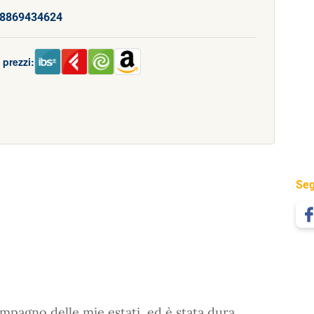
8869434624
 prezzi:
Seg
mpagno delle mie estati, ed è stata dura