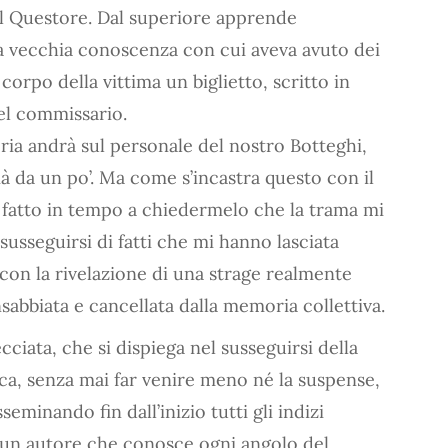
l Questore. Dal superiore apprende
a vecchia conoscenza con cui aveva avuto dei
 corpo della vittima un biglietto, scritto in
el commissario.
oria andrà sul personale del nostro Botteghi,
 da un po’. Ma come s’incastra questo con il
o fatto in tempo a chiedermelo che la trama mi
usseguirsi di fatti che mi hanno lasciata
on la rivelazione di una strage realmente
abbiata e cancellata dalla memoria collettiva.
cciata, che si dispiega nel susseguirsi della
ca, senza mai far venire meno né la suspense,
eminando fin dall’inizio tutti gli indizi
 È un autore che conosce ogni angolo del