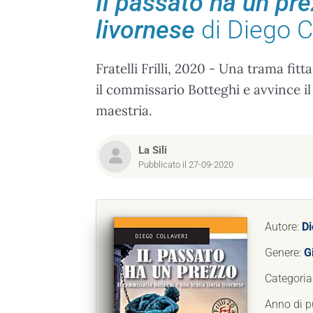
Il passato ha un pre
livornese
di Diego C
Fratelli Frilli, 2020 - Una trama fi
il commissario Botteghi e avvince il
maestria.
La Sili
Pubblicato il 27-09-2020
Autore:
Di
Genere:
Gi
Categoria
Anno di p