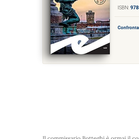
ISBN:
978
Confronta
Il commissario Botteghi è ormai il co