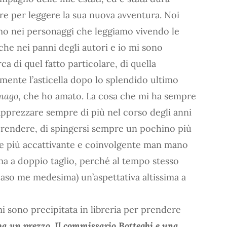
bre per leggere la sua nuova avventura. Noi
mo nei personaggi che leggiamo vivendo le
nche nei panni degli autori e io mi sono
rca di quel fatto particolare, di quella
mente l’asticella dopo lo splendido ultimo
 mago
, che ho amato. La cosa che mi ha sempre
 apprezzare sempre di più nel corso degli anni
prendere, di spingersi sempre un pochino più
re più accattivante e coinvolgente man mano
ma a doppio taglio, perché al tempo stesso
caso me medesima) un’aspettativa altissima a
i sono precipitata in libreria per prendere
 ha un prezzo. Il commissario Botteghi e una