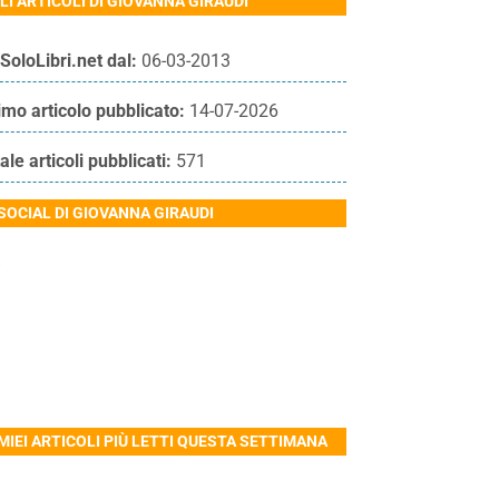
LI ARTICOLI DI GIOVANNA GIRAUDI
SoloLibri.net dal:
06-03-2013
imo articolo pubblicato:
14-07-2026
ale articoli pubblicati:
571
 SOCIAL DI GIOVANNA GIRAUDI
 MIEI ARTICOLI PIÙ LETTI QUESTA SETTIMANA