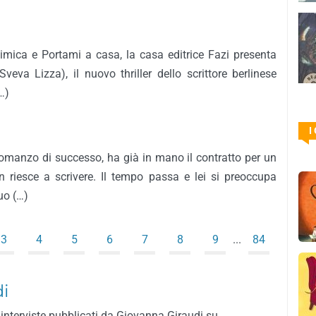
imica e Portami a casa, la casa editrice Fazi presenta
Sveva Lizza), il nuovo thriller dello scrittore berlinese
…)
I
romanzo di successo, ha già in mano il contratto per un
 riesce a scrivere. Il tempo passa e lei si preoccupa
uo (…)
3
4
5
6
7
8
9
...
84
di
 interviste pubblicati da Giovanna Giraudi su