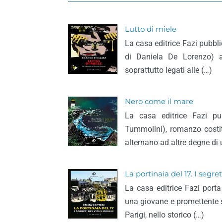
Lutto di miele
La casa editrice Fazi pubblic
di Daniela De Lorenzo) as
soprattutto legati alle (…)
Nero come il mare
La casa editrice Fazi p
Tummolini), romanzo costit
alternano ad altre degne di u
La portinaia del 17. I segre
La casa editrice Fazi port
una giovane e promettente s
Parigi, nello storico (…)