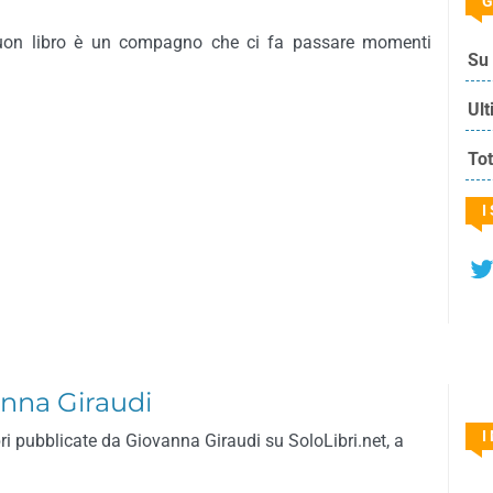
G
uon libro è un compagno che ci fa passare momenti
Su 
Ult
Tot
I
anna Giraudi
I
bri pubblicate da Giovanna Giraudi su SoloLibri.net, a