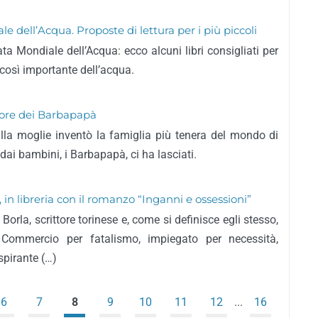
 dell’Acqua. Proposte di lettura per i più piccoli
ata Mondiale dell’Acqua: ecco alcuni libri consigliati per
così importante dell’acqua.
atore dei Barbapapà
alla moglie inventò la famiglia più tenera del mondo di
dai bambini, i Barbapapà, ci ha lasciati.
 in libreria con il romanzo “Inganni e ossessioni”
rla, scrittore torinese e, come si definisce egli stesso,
Commercio per fatalismo, impiegato per necessità,
spirante (…)
6
7
8
9
10
11
12
...
16