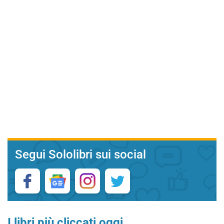
Segui Sololibri sui social
I libri più cliccati oggi