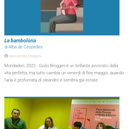
La bambolona
di Alba de Céspedes
Alessandra Stoppini
Mondadori, 2023 - Giulio Broggini è un brillante avvocato dalla
vita perfetta, ma tutto cambia un venerdì di fine maggio, quando
l’aria è profumata di oleandro e sembra già estate.