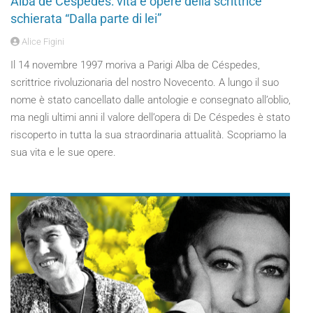
Alba de Céspedes: vita e opere della scrittrice
schierata “Dalla parte di lei”
Alice Figini
Il 14 novembre 1997 moriva a Parigi Alba de Céspedes,
scrittrice rivoluzionaria del nostro Novecento. A lungo il suo
nome è stato cancellato dalle antologie e consegnato all’oblio,
ma negli ultimi anni il valore dell’opera di De Céspedes è stato
riscoperto in tutta la sua straordinaria attualità. Scopriamo la
sua vita e le sue opere.