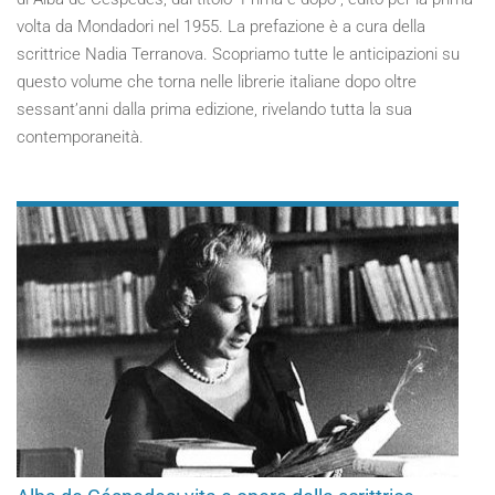
volta da Mondadori nel 1955. La prefazione è a cura della
scrittrice Nadia Terranova. Scopriamo tutte le anticipazioni su
questo volume che torna nelle librerie italiane dopo oltre
sessant’anni dalla prima edizione, rivelando tutta la sua
contemporaneità.