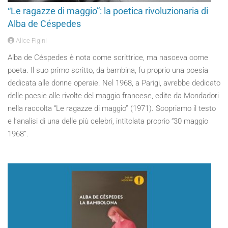
“Le ragazze di maggio”: la poetica rivoluzionaria di
Alba de Céspedes
Alice Figini
Alba de Céspedes è nota come scrittrice, ma nasceva come
poeta. Il suo primo scritto, da bambina, fu proprio una poesia
dedicata alle donne operaie. Nel 1968, a Parigi, avrebbe dedicato
delle poesie alle rivolte del maggio francese, edite da Mondadori
nella raccolta “Le ragazze di maggio” (1971). Scopriamo il testo
e l’analisi di una delle più celebri, intitolata proprio “30 maggio
1968”.