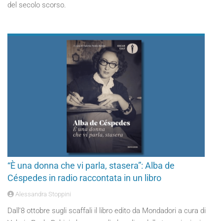
del secolo scorso.
“È una donna che vi parla, stasera”: Alba de
Céspedes in radio raccontata in un libro
Alessandra Stoppini
Dall’8 ottobre sugli scaffali il libro edito da Mondadori a cura di