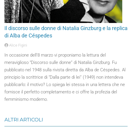
Il discorso sulle donne di Natalia Ginzburg e la replica
di Alba de Céspedes
Alice Figini
In occasione dell’8 marzo vi proponiamo la lettura del
meraviglioso “Discorso sulle donne” di Natalia Ginzburg. Fu
pubblicato nel 1948 sulla rivista diretta da Alba de Céspedes. Al
principio la scrittrice di “Dalla parte di lei” (1949) non intendeva
pubblicarlo: il motivo? Lo spiega lei stessa in una lettera che ne
fornisce il perfetto completamento e ci offre la profezia del
femminismo moderno.
ALTRI ARTICOLI